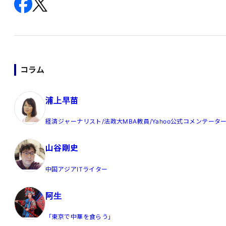
コラム
浦上早苗
経済ジャーナリスト/法政大MBA教員/Yahoo公式コメンテータ
山谷剛史
中国アジアITライター
阿生
「東京で中華を食らう」