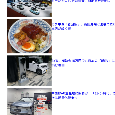
ターが初の10万台突破、独走態勢鮮明に
ガチ中華「豚足飯」、高田馬場と池袋でだ
出店が続く謎
BYD、補助金15万円でも日本の「軽EV」に
挑む理由
中国EVの重量増に限界か 「2トン時代」
次は軽量化競争へ