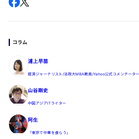
コラム
浦上早苗
経済ジャーナリスト/法政大MBA教員/Yahoo公式コメンテータ
山谷剛史
中国アジアITライター
阿生
「東京で中華を食らう」