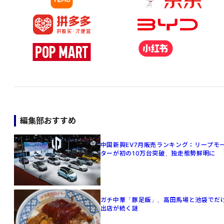
編集部おすすめ
中国新興EV7月販売ランキング：リープモ
ターが初の10万台突破、独走態勢鮮明に
ガチ中華「豚足飯」、高田馬場と池袋でだ
出店が続く謎