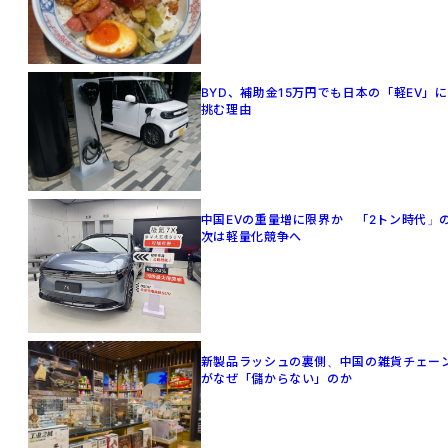
BYD、補助金15万円でも日本の「軽EV」に
挑む理由
中国EVの重量増に限界か 「2トン時代」
次は軽量化競争へ
新製品ラッシュの裏側、中国の雑貨チェー
がなぜ「儲からない」のか