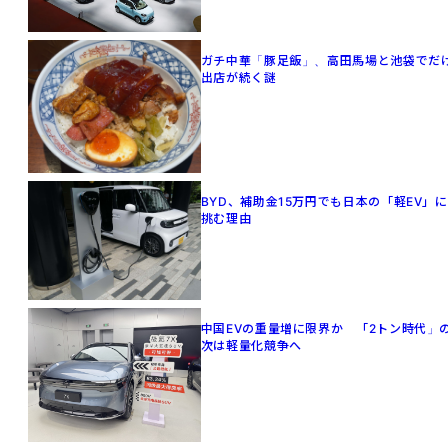
ガチ中華「豚足飯」、高田馬場と池袋でだ
出店が続く謎
BYD、補助金15万円でも日本の「軽EV」に
挑む理由
中国EVの重量増に限界か 「2トン時代」
次は軽量化競争へ