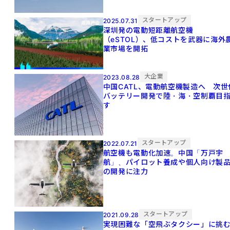
スタートアップ
2025.07.31
深圳発の電動短距離航空機
（eSTOL）、低コストを武器に海外
業市場を開拓
大企業
2023.08.28
中国CATL、電動航空機製造へ 次世
バッテリー開発で陸・海・空制覇目
す
スタートアップ
2022.07.21
航空機も電動化加速。中国「万戸宇
航」、パイロット養成や個人向け製
の開発に注力
スタートアップ
2021.09.28
実現困難な「空飛ぶタクシー」に挑