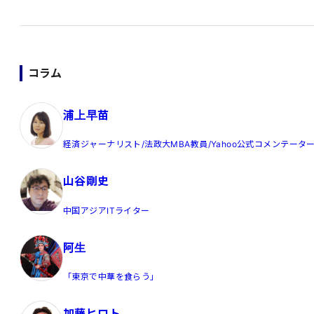
コラム
浦上早苗
経済ジャーナリスト/法政大MBA教員/Yahoo公式コメンテータ
山谷剛史
中国アジアITライター
阿生
「東京で中華を食らう」
加藤ヒロト