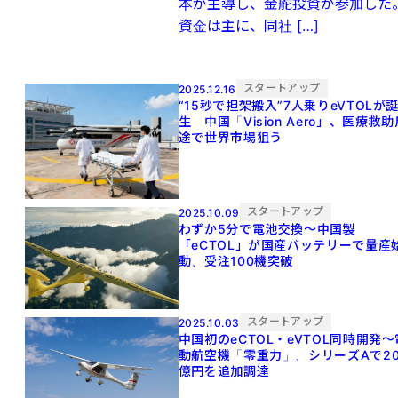
本が主導し、金舵投資が参加した
資金は主に、同社 […]
スタートアップ
2025.12.16
“15秒で担架搬入”7人乗りeVTOLが
生 中国「Vision Aero」、医療救助
途で世界市場狙う
スタートアップ
2025.10.09
わずか5分で電池交換〜中国製
「eCTOL」が国産バッテリーで量産
動、受注100機突破
スタートアップ
2025.10.03
中国初のeCTOL・eVTOL同時開発〜
動航空機「零重力」、シリーズAで2
億円を追加調達