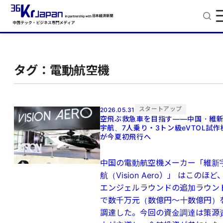
タグ：電動航空機
スタートアップ
2026.05.31
空飛ぶ救急車を目指す——中国・維
宇航、7人乗り・3トン級eVTOL試作
が今夏初飛行へ
中国の電動航空機メーカー「維新
航（Vision Aero）」 はこのほど
エンジェルラウンドの追加ラウン
で数千万元（数億円～十数億円）
調達した。今回の資金調達は策源