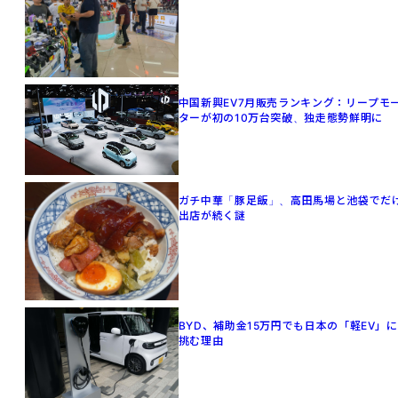
中国新興EV7月販売ランキング：リープモ
ターが初の10万台突破、独走態勢鮮明に
ガチ中華「豚足飯」、高田馬場と池袋でだ
出店が続く謎
BYD、補助金15万円でも日本の「軽EV」に
挑む理由