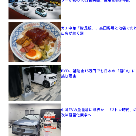
ターが初の10万台突破、独走態勢鮮明に
ガチ中華「豚足飯」、高田馬場と池袋でだ
出店が続く謎
BYD、補助金15万円でも日本の「軽EV」に
挑む理由
中国EVの重量増に限界か 「2トン時代」
次は軽量化競争へ