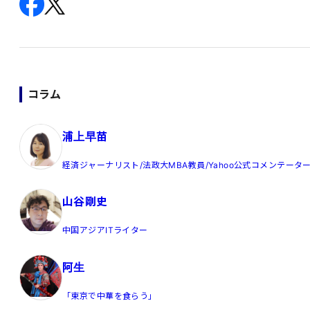
コラム
浦上早苗
経済ジャーナリスト/法政大MBA教員/Yahoo公式コメンテータ
山谷剛史
中国アジアITライター
阿生
「東京で中華を食らう」