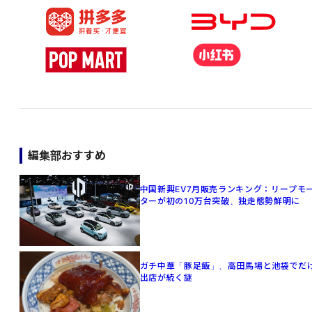
編集部おすすめ
中国新興EV7月販売ランキング：リープモ
ターが初の10万台突破、独走態勢鮮明に
ガチ中華「豚足飯」、高田馬場と池袋でだ
出店が続く謎