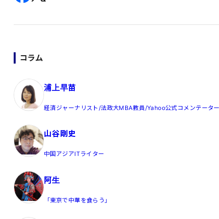
コラム
浦上早苗
経済ジャーナリスト/法政大MBA教員/Yahoo公式コメンテータ
山谷剛史
中国アジアITライター
阿生
「東京で中華を食らう」