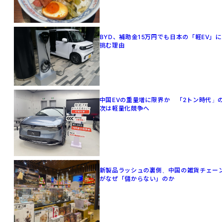
BYD、補助金15万円でも日本の「軽EV」に
挑む理由
中国EVの重量増に限界か 「2トン時代」
次は軽量化競争へ
新製品ラッシュの裏側、中国の雑貨チェー
がなぜ「儲からない」のか