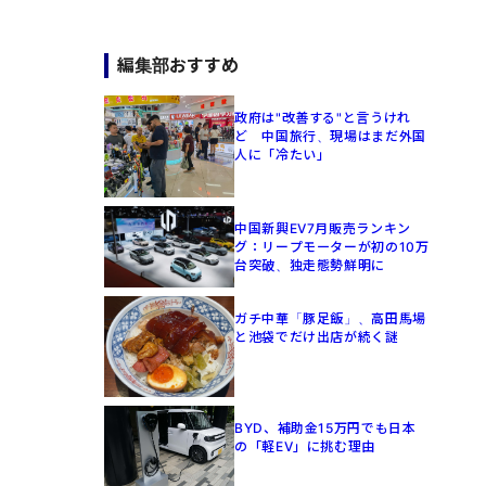
編集部おすすめ
政府は"改善する"と言うけれ
ど 中国旅行、現場はまだ外国
人に「冷たい」
中国新興EV7月販売ランキン
グ：リープモーターが初の10万
台突破、独走態勢鮮明に
ガチ中華「豚足飯」、高田馬場
と池袋でだけ出店が続く謎
BYD、補助金15万円でも日本
の「軽EV」に挑む理由