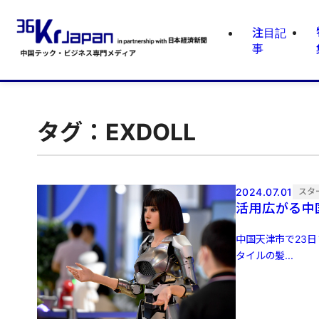
注目記
事
タグ：EXDOLL
2024.07.01
スタ
活用広がる中
中国天津市で23
タイルの髪...