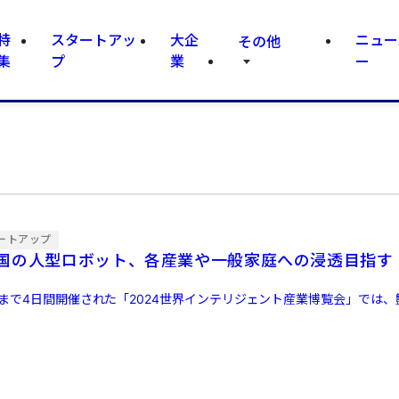
特
スタートアッ
大企
ニュー
その他
集
プ
業
ー
ートアップ
国の人型ロボット、各産業や一般家庭への浸透目指す
日まで4日間開催された「2024世界インテリジェント産業博覧会」では