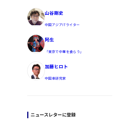
員/Yahoo公式コメンテーター
山谷剛史
中国アジアITライター
阿生
「東京で中華を食らう」
加藤ヒロト
中国車研究家
ニュースレターに登録