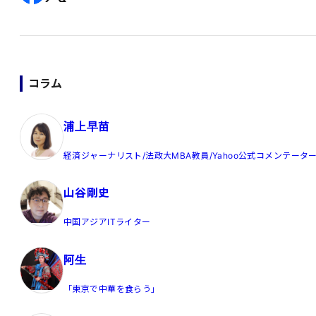
コラム
浦上早苗
経済ジャーナリスト/法政大MBA教員/Yahoo公式コメンテータ
山谷剛史
中国アジアITライター
阿生
「東京で中華を食らう」