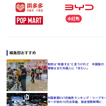
編集部おすすめ
政府は"改善する"と言うけれど 中国旅行
現場はまだ外国人に「冷たい」
中国新興EV7月販売ランキング：リープモ
ターが初の10万台突破、独走態勢鮮明に