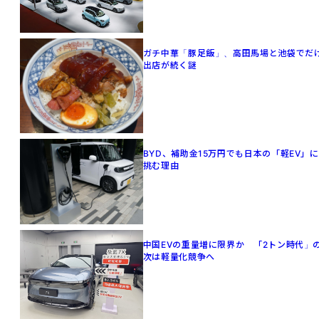
ガチ中華「豚足飯」、高田馬場と池袋でだ
出店が続く謎
BYD、補助金15万円でも日本の「軽EV」に
挑む理由
中国EVの重量増に限界か 「2トン時代」
次は軽量化競争へ