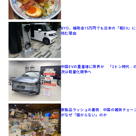
BYD、補助金15万円でも日本の「軽EV」に
挑む理由
中国EVの重量増に限界か 「2トン時代」
次は軽量化競争へ
新製品ラッシュの裏側、中国の雑貨チェー
がなぜ「儲からない」のか