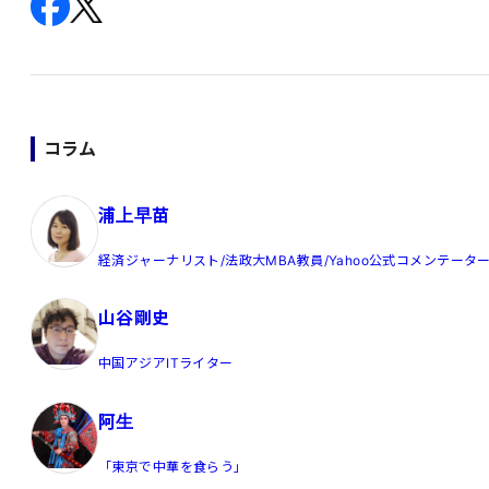
コラム
浦上早苗
経済ジャーナリスト/法政大MBA教員/Yahoo公式コメンテータ
山谷剛史
中国アジアITライター
阿生
「東京で中華を食らう」