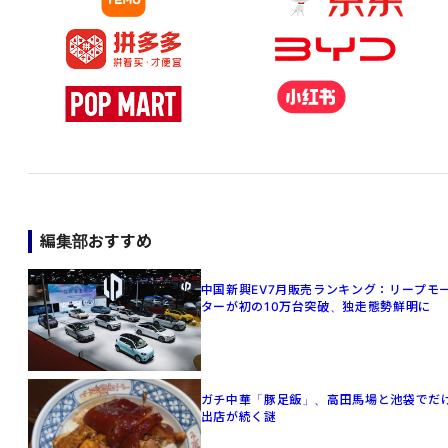
編集部おすすめ
中国新興EV7月販売ランキング：リープモ
ターが初の10万台突破、独走態勢鮮明に
ガチ中華「豚足飯」、高田馬場と池袋でだ
出店が続く謎