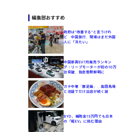
編集部おすすめ
政府は"改善する"と言うけれ
ど 中国旅行、現場はまだ外国
人に「冷たい」
中国新興EV7月販売ランキン
グ：リープモーターが初の10万
台突破、独走態勢鮮明に
ガチ中華「豚足飯」、高田馬場
と池袋でだけ出店が続く謎
BYD、補助金15万円でも日本
の「軽EV」に挑む理由