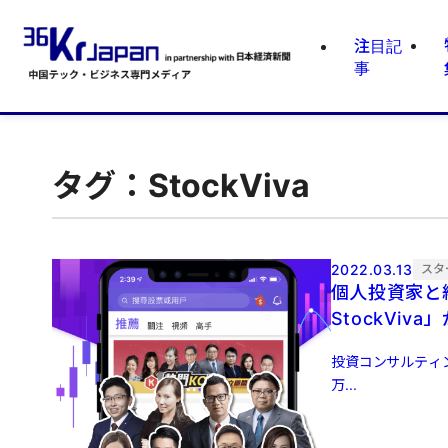
注目記
事
タグ：StockViva
2022.03.13
スタ
個人投資家と
StockViv
投資コンサルティン
万...