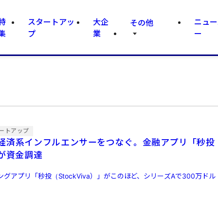
特
スタートアッ
大企
ニュー
その他
集
プ
業
ー
ートアップ
経済系インフルエンサーをつなぐ。金融アプリ「秒投
a」が資金調達
グアプリ「秒投（StockViva）」がこのほど、シリーズAで300万ドル（