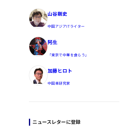
員/Yahoo公式コメンテーター
山谷剛史
中国アジアITライター
阿生
「東京で中華を食らう」
加藤ヒロト
中国車研究家
ニュースレターに登録