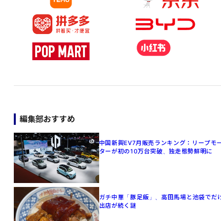
編集部おすすめ
中国新興EV7月販売ランキング：リープモ
ターが初の10万台突破、独走態勢鮮明に
ガチ中華「豚足飯」、高田馬場と池袋でだ
出店が続く謎