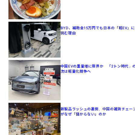
BYD、補助金15万円でも日本の「軽EV」に
挑む理由
中国EVの重量増に限界か 「2トン時代」
次は軽量化競争へ
新製品ラッシュの裏側、中国の雑貨チェー
がなぜ「儲からない」のか