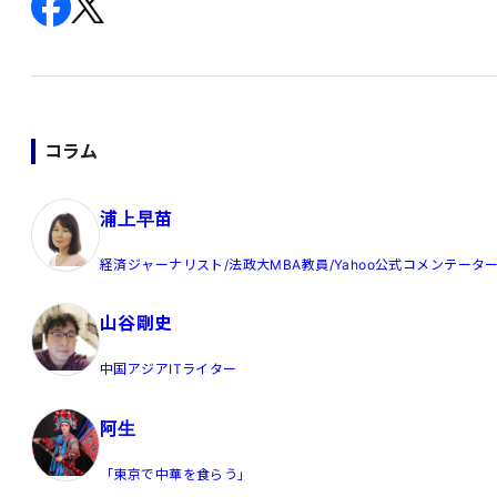
コラム
浦上早苗
経済ジャーナリスト/法政大MBA教員/Yahoo公式コメンテータ
山谷剛史
中国アジアITライター
阿生
「東京で中華を食らう」