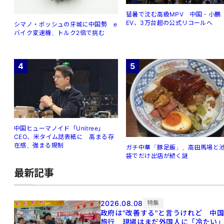
猛暑で沈む高級MPV 中国・小鵬
EV、3万台超の公式リコールへ
シマノ・ボッシュの牙城に中国勢 e
バイク変速機、トルク2倍で挑む
4
5
中国ヒューマノイド「Unitree」
CEO、米タイム誌表紙に 高まる存
在感、強まる規制
ガチ中華「豚足飯」、高田馬場と
袋でだけ出店が続く謎
最新記事
2026.08.08
特集
政府は"改善する"と言うけれど 中
旅行、現場はまだ外国人に「冷たい