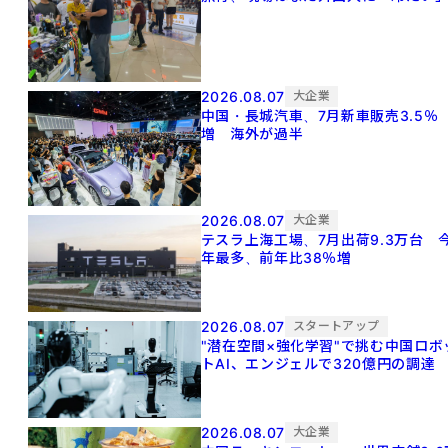
2026.08.07
大企業
中国・長城汽車、7月新車販売3.5％
増 海外が過半
2026.08.07
大企業
テスラ上海工場、7月出荷9.3万台 
年最多、前年比38％増
2026.08.07
スタートアップ
"潜在空間×強化学習"で挑む中国ロボ
トAI、エンジェルで320億円の調達
2026.08.07
大企業