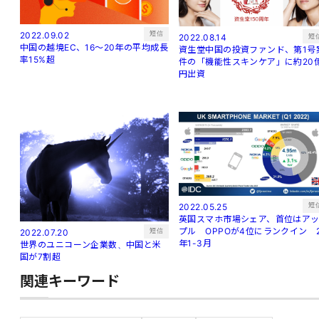
短信
2022.09.02
短
2022.08.14
中国の越境EC、16～20年の平均成長
資生堂中国の投資ファンド、第1号
率15%超
件の「機能性スキンケア」に約20
円出資
短
2022.05.25
英国スマホ市場シェア、首位はア
プル OPPOが4位にランクイン 
短信
2022.07.20
年1-3月
世界のユニコーン企業数、中国と米
国が7割超
関連キーワード