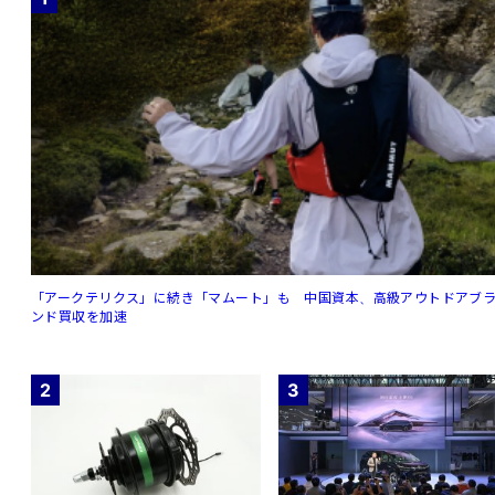
「アークテリクス」に続き「マムート」も 中国資本、高級アウトドアブ
ンド買収を加速
2
3