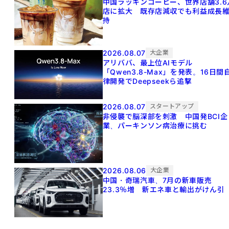
中国ラッキンコーヒー、世界店舗3.6
店に拡大 既存店減収でも利益成長
持
2026.08.07
大企業
アリババ、最上位AIモデル
「Qwen3.8-Max」を発表。16日間
律開発でDeepseekら追撃
2026.08.07
スタートアップ
非侵襲で脳深部を刺激 中国発BCI企
業、パーキンソン病治療に挑む
2026.08.06
大企業
中国・奇瑞汽車、7月の新車販売
23.3％増 新エネ車と輸出がけん引