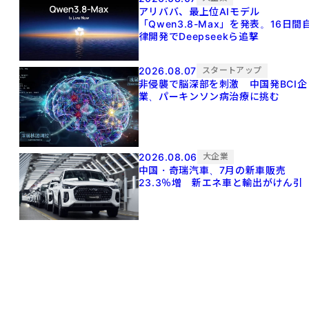
アリババ、最上位AIモデル
「Qwen3.8-Max」を発表。16日間
律開発でDeepseekら追撃
2026.08.07
スタートアップ
非侵襲で脳深部を刺激 中国発BCI企
業、パーキンソン病治療に挑む
2026.08.06
大企業
中国・奇瑞汽車、7月の新車販売
23.3％増 新エネ車と輸出がけん引