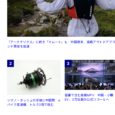
「アークテリクス」に続き「マムート」も 中国資本、高級アウトドアブ
ンド買収を加速
2
3
猛暑で沈む高級MPV 中国・小鵬
EV、3万台超の公式リコールへ
シマノ・ボッシュの牙城に中国勢 e
バイク変速機、トルク2倍で挑む