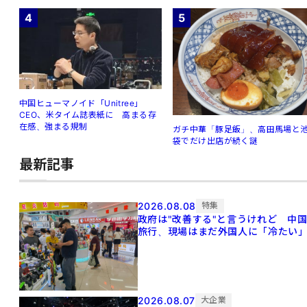
4
5
中国ヒューマノイド「Unitree」
CEO、米タイム誌表紙に 高まる存
在感、強まる規制
ガチ中華「豚足飯」、高田馬場と
袋でだけ出店が続く謎
最新記事
2026.08.08
特集
政府は"改善する"と言うけれど 中
旅行、現場はまだ外国人に「冷たい
2026.08.07
大企業