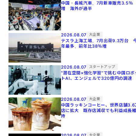
中国・長城汽車、7月新車販売3.5％
増 海外が過半
2026.08.07
大企業
テスラ上海工場、7月出荷9.3万台 
年最多、前年比38％増
2026.08.07
スタートアップ
"潜在空間×強化学習"で挑む中国ロボ
トAI、エンジェルで320億円の調達
2026.08.07
大企業
中国ラッキンコーヒー、世界店舗3.6
店に拡大 既存店減収でも利益成長
持
2026.08.07
大企業