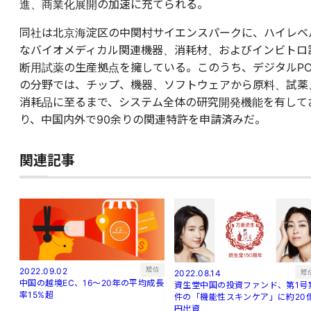
進、商業化展開の加速に充てられる。
同社は北京海淀区の中関村サイエンスパークに、ハイレベ
なバイオメディカル関連機器、消耗材、およびインビトロ
断用試薬の生産拠点を擁している。このうち、デジタルPC
の分野では、チップ、機器、ソフトウェアから原料、試薬
消耗品に至るまで、システム全体の研究開発機能を有して
り、中国内外で90余りの関連特許を申請済みだ。
関連記事
短信
2022.09.02
短
2022.08.14
中国の越境EC、16～20年の平均成長
資生堂中国の投資ファンド、第1号
率15%超
件の「機能性スキンケア」に約20
円出資