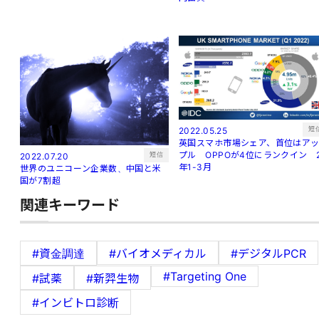
短
2022.05.25
英国スマホ市場シェア、首位はア
プル OPPOが4位にランクイン 
短信
2022.07.20
年1-3月
世界のユニコーン企業数、中国と米
国が7割超
関連キーワード
#資金調達
#バイオメディカル
#デジタルPCR
#Targeting One
#試薬
#新羿生物
#インビトロ診断