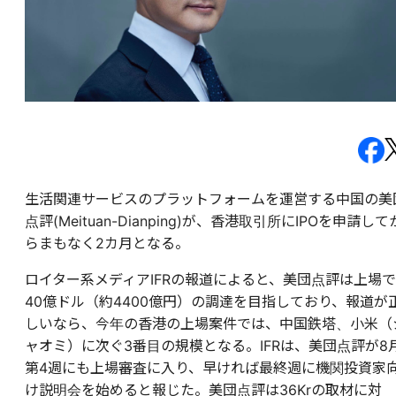
生活関連サービスのプラットフォームを運営する中国の美
点評(Meituan-Dianping)が、香港取引所にIPOを申請して
らまもなく2カ月となる。
ロイター系メディアIFRの報道によると、美団点評は上場で
40億ドル（約4400億円）の調達を目指しており、報道が
しいなら、今年の香港の上場案件では、中国鉄塔、小米（
ャオミ）に次ぐ3番目の規模となる。IFRは、美団点評が8
第4週にも上場審査に入り、早ければ最終週に機関投資家
け説明会を始めると報じた。美団点評は36Krの取材に対