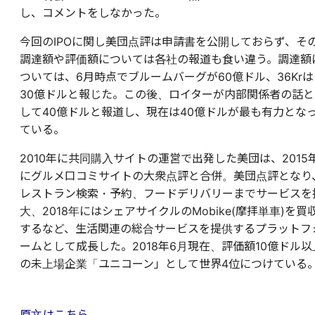
し、コメントをしなかった。
今回のIPOに関し美団点評は申請書を公開しておらず、そ
調達額や評価額については各社の報道も食い違う。調達額
ついては、6月時点でブルームバーグが60億ドル、36Krは
30億ドルと報じた。この後、ロイターが内部関係者の話と
して40億ドルと報道し、現在は40億ドルが最も有力とな
ている。
2010年に共同購入サイトの運営で出発した美団は、2015
にグルメ口コミサイトの大衆点評と合併。美団点評となり
レストラン検索・予約、フードデリバリーまでサービスを
大、2018年にはシェアサイクルのMobike(摩拝単車)を買
するなど、生活関連の総合サービスを提供するプラットフ
ームとして成長した。2018年6月現在、評価額10億ドル以
の未上場企業「ユニコーン」として世界4位につけている
原文はこちら