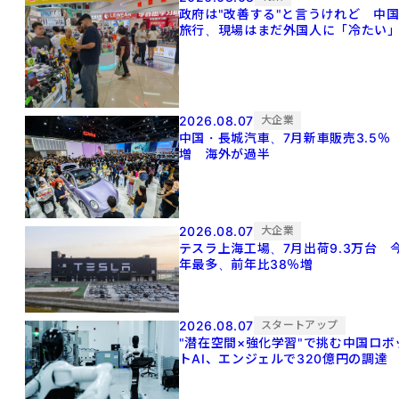
政府は"改善する"と言うけれど 中
旅行、現場はまだ外国人に「冷たい
2026.08.07
大企業
中国・長城汽車、7月新車販売3.5％
増 海外が過半
2026.08.07
大企業
テスラ上海工場、7月出荷9.3万台 
年最多、前年比38％増
2026.08.07
スタートアップ
"潜在空間×強化学習"で挑む中国ロボ
トAI、エンジェルで320億円の調達