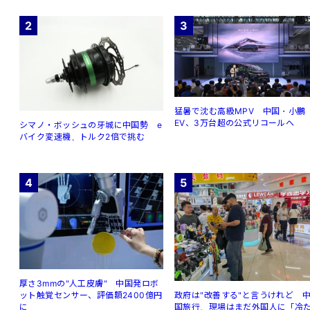
2
3
猛暑で沈む高級MPV 中国・小鵬
EV、3万台超の公式リコールへ
シマノ・ボッシュの牙城に中国勢 e
バイク変速機、トルク2倍で挑む
4
5
厚さ3mmの"人工皮膚" 中国発ロボ
ット触覚センサー、評価額2400億円
政府は"改善する"と言うけれど 
に
国旅行、現場はまだ外国人に「冷