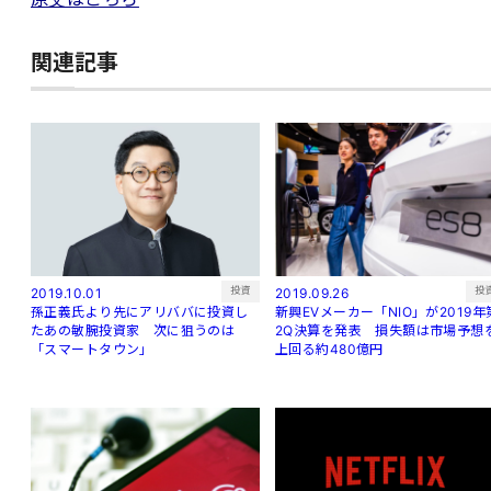
関連記事
投資
投
2019.10.01
2019.09.26
孫正義氏より先にアリババに投資し
新興EVメーカー「NIO」が2019年
たあの敏腕投資家 次に狙うのは
2Q決算を発表 損失額は市場予想
「スマートタウン」
上回る約480億円