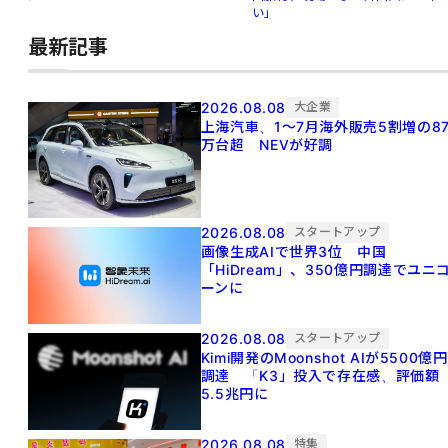
い」
最新記事
2026.08.08
大企業
上海汽車、1～7月海外販売5割増の8
万台超 NEVが好調
2026.08.08
スタートアップ
画像生成AIで世界3位 中国
「HiDream」、350億円調達でユニ
ーンに
2026.08.08
スタートアップ
Kimi開発のMoonshot AIが5500億円
調達 「K3」投入で存在感、評価額
5.5兆円に
2026.08.08
特集