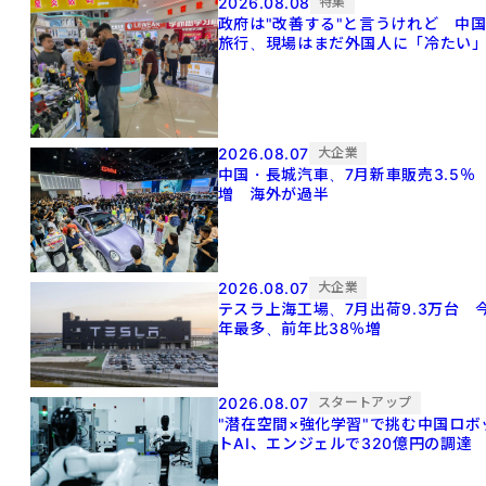
2026.08.08
特集
政府は"改善する"と言うけれど 中
旅行、現場はまだ外国人に「冷たい
2026.08.07
大企業
中国・長城汽車、7月新車販売3.5％
増 海外が過半
2026.08.07
大企業
テスラ上海工場、7月出荷9.3万台 
年最多、前年比38％増
2026.08.07
スタートアップ
"潜在空間×強化学習"で挑む中国ロボ
トAI、エンジェルで320億円の調達