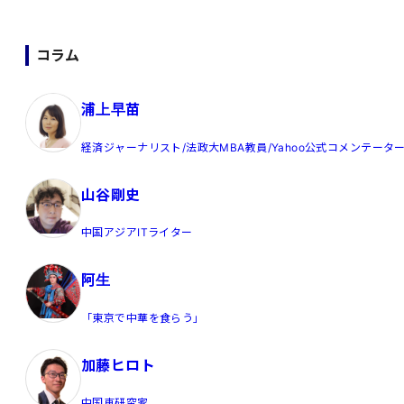
コラム
浦上早苗
経済ジャーナリスト/法政大MBA教員/Yahoo公式コメンテータ
山谷剛史
中国アジアITライター
阿生
「東京で中華を食らう」
加藤ヒロト
中国車研究家