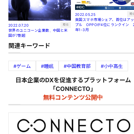
短
2022.05.25
英国スマホ市場シェア、首位はア
プル OPPOが4位にランクイン 
短信
2022.07.20
年1-3月
世界のユニコーン企業数、中国と米
国が7割超
関連キーワード
#ゲーム
#睡眠
#中国教育部
#小中高生
日本企業のDXを促進するプラットフォーム
「CONNECTO」
無料コンテンツ公開中