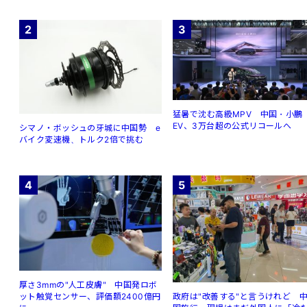
2
3
猛暑で沈む高級MPV 中国・小鵬
EV、3万台超の公式リコールへ
シマノ・ボッシュの牙城に中国勢 e
バイク変速機、トルク2倍で挑む
4
5
厚さ3mmの"人工皮膚" 中国発ロボ
ット触覚センサー、評価額2400億円
政府は"改善する"と言うけれど 