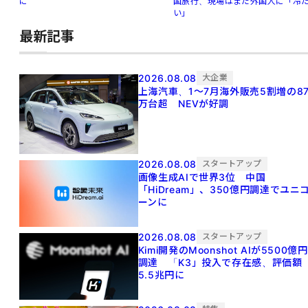
に
国旅行、現場はまだ外国人に「冷
い」
最新記事
2026.08.08
大企業
上海汽車、1～7月海外販売5割増の8
万台超 NEVが好調
2026.08.08
スタートアップ
画像生成AIで世界3位 中国
「HiDream」、350億円調達でユニ
ーンに
2026.08.08
スタートアップ
Kimi開発のMoonshot AIが5500億円
調達 「K3」投入で存在感、評価額
5.5兆円に