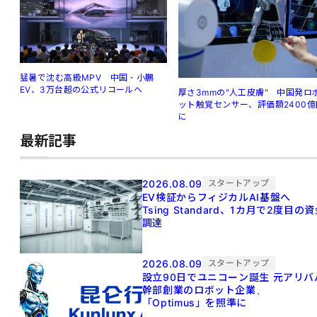
猛暑で沈む高級MPV 中国・小鵬
EV、3万台超の公式リコールへ
厚さ3mmの"人工皮膚" 中国発ロ
ット触覚センサー、評価額2400億
に
最新記事
2026.08.09
スタートアップ
EV検証からフィジカルAI基盤へ
Tsing Standard、1カ月で2度目の
調達
2026.08.09
スタートアップ
設立90日でユニコーン誕生 元アリババ
幹部創業のロボット企業、
「Optimus」を照準に