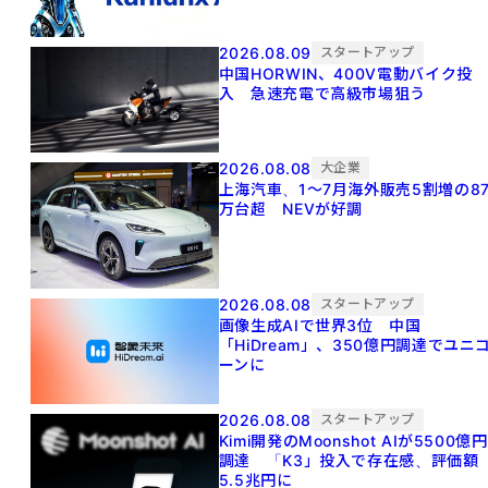
2026.08.09
スタートアップ
中国HORWIN、400V電動バイク投
入 急速充電で高級市場狙う
2026.08.08
大企業
上海汽車、1～7月海外販売5割増の8
万台超 NEVが好調
2026.08.08
スタートアップ
画像生成AIで世界3位 中国
「HiDream」、350億円調達でユニ
ーンに
2026.08.08
スタートアップ
Kimi開発のMoonshot AIが5500億円
調達 「K3」投入で存在感、評価額
5.5兆円に