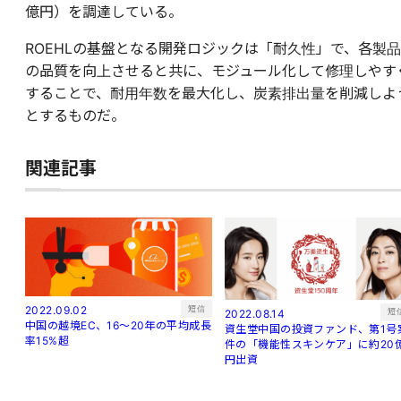
億円）を調達している。
ROEHLの基盤となる開発ロジックは「耐久性」で、各製品
の品質を向上させると共に、モジュール化して修理しやす
することで、耐用年数を最大化し、炭素排出量を削減しよ
とするものだ。
関連記事
短信
2022.09.02
短
2022.08.14
中国の越境EC、16～20年の平均成長
資生堂中国の投資ファンド、第1号
率15%超
件の「機能性スキンケア」に約20
円出資