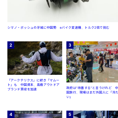
シマノ・ボッシュの牙城に中国勢 eバイク変速機、トルク2倍で挑む
2
3
「アークテリクス」に続き「マムー
ト」も 中国資本、高級アウトドア
政府は"改善する"と言うけれど 
ブランド買収を加速
国旅行、現場はまだ外国人に「冷
い」
4
5