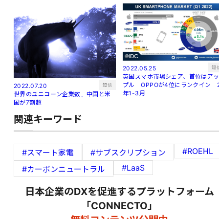
短
2022.05.25
英国スマホ市場シェア、首位はア
プル OPPOが4位にランクイン 
短信
2022.07.20
年1-3月
世界のユニコーン企業数、中国と米
国が7割超
関連キーワード
#ROEHL
#スマート家電
#サブスクリプション
#LaaS
#カーボンニュートラル
日本企業のDXを促進するプラットフォーム
「CONNECTO」