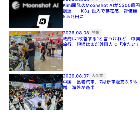
Kimi開発のMoonshot AIが5500億円
調達 「K3」投入で存在感、評価額
5.5兆円に
2026.08.08
特集
政府は"改善する"と言うけれど 中
旅行、現場はまだ外国人に「冷たい
2026.08.07
大企業
中国・長城汽車、7月新車販売3.5％
増 海外が過半