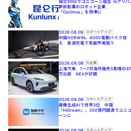
設立90日でユニコーン誕生 元アリババ
幹部創業のロボット企業、
「Optimus」を照準に
2026.08.09
スタートアップ
中国HORWIN、400V電動バイク投
入 急速充電で高級市場狙う
2026.08.08
大企業
上海汽車、1～7月海外販売5割増の8
万台超 NEVが好調
2026.08.08
スタートアップ
画像生成AIで世界3位 中国
「HiDream」、350億円調達でユニ
ーンに
2026.08.08
スタートアップ