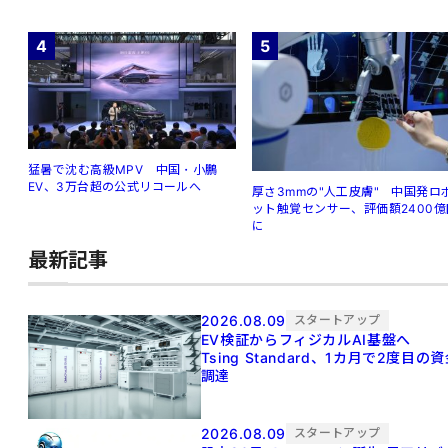
4
5
猛暑で沈む高級MPV 中国・小鵬
EV、3万台超の公式リコールへ
厚さ3mmの"人工皮膚" 中国発ロ
ット触覚センサー、評価額2400億
に
最新記事
2026.08.09
スタートアップ
EV検証からフィジカルAI基盤へ
Tsing Standard、1カ月で2度目の
調達
2026.08.09
スタートアップ