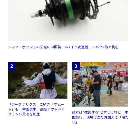
シマノ・ボッシュの牙城に中国勢 eバイク変速機、トルク2倍で挑む
2
3
「アークテリクス」に続き「マムー
ト」も 中国資本、高級アウトドア
政府は"改善する"と言うけれど 
ブランド買収を加速
国旅行、現場はまだ外国人に「冷
い」