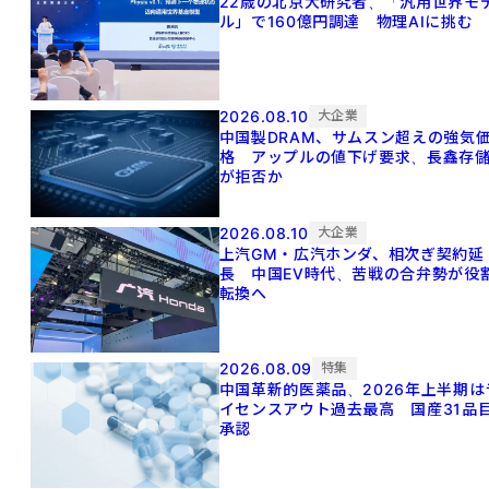
22歳の北京大研究者、「汎用世界モ
ル」で160億円調達 物理AIに挑む
2026.08.10
大企業
中国製DRAM、サムスン超えの強気
格 アップルの値下げ要求、長鑫存
が拒否か
2026.08.10
大企業
上汽GM・広汽ホンダ、相次ぎ契約延
長 中国EV時代、苦戦の合弁勢が役
転換へ
2026.08.09
特集
中国革新的医薬品、2026年上半期は
イセンスアウト過去最高 国産31品
承認