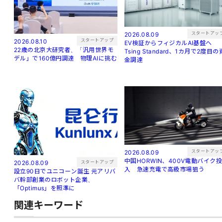
スタートアッ
2026.08.09
スタートアップ
2026.08.10
EV検証からフィジカルAI基盤へ
22歳の北京大研究者、「汎用世界モ
Tsing Standard、1カ月で2度目の
デル」で160億円調達 物理AIに挑む
金調達
スタートアッ
2026.08.09
中国HORWIN、400V電動バイク投
スタートアップ
2026.08.09
入 急速充電で高級市場狙う
設立90日でユニコーン誕生 元アリバ
バ幹部創業のロボット企業、
「Optimus」を照準に
関連キーワード