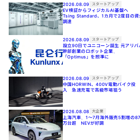
2026.08.09
スタートアップ
EV検証からフィジカルAI基盤へ
Tsing Standard、1カ月で2度目の
調達
2026.08.09
スタートアップ
設立90日でユニコーン誕生 元アリババ
幹部創業のロボット企業、
「Optimus」を照準に
2026.08.09
スタートアップ
中国HORWIN、400V電動バイク投
入 急速充電で高級市場狙う
2026.08.08
大企業
上海汽車、1～7月海外販売5割増の8
万台超 NEVが好調