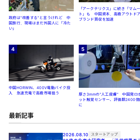
「アークテリクス」に続き「マム
ト」も 中国資本、高級アウトド
政府は"改善する"と言うけれど 中
ブランド買収を加速
国旅行、現場はまだ外国人に「冷た
い」
4
5
中国HORWIN、400V電動バイク投
入 急速充電で高級市場狙う
厚さ3mmの"人工皮膚" 中国発ロ
ット触覚センサー、評価額2400億
に
最新記事
2026.08.10
スタートアップ