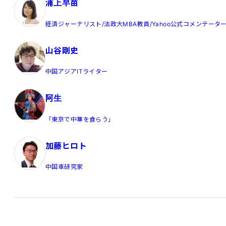
浦上早苗
経済ジャーナリスト/法政大MBA教員/Yahoo公式コメンテータ
山谷剛史
中国アジアITライター
阿生
「東京で中華を食らう」
加藤ヒロト
中国車研究家