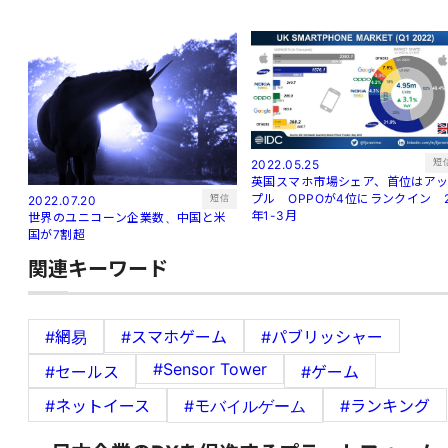
短
2022.05.25
英国スマホ市場シェア、首位はア
プル OPPOが4位にランクイン 
短信
2022.07.20
年1-3月
世界のユニコーン企業数、中国と米
国が7割超
関連キーワード
#網易
#スマホゲーム
#パブリッシャー
#Sensor Tower
#セールス
#ゲーム
#ネットイース
#モバイルゲーム
#ランキング