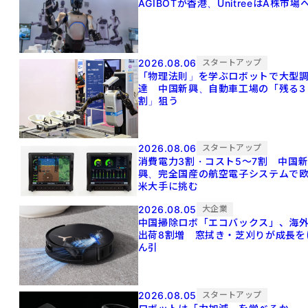
AGIBOTが香港、UnitreeはA株市場
2026.08.06
スタートアップ
「物理法則」を学ぶロボットで大型
達 中国新興、自動車工場の「残る3
割」狙う
2026.08.06
スタートアップ
消費電力3割・コスト5〜7割 中国
興、完全国産の航空電子システムで
米大手に挑む
2026.08.05
大企業
中国掃除ロボ「エコバックス」、海
出荷8割増 窓拭き・芝刈りが成長を
ん引
2026.08.05
スタートアップ