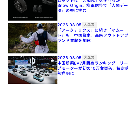
ロボットは「力加減」を学べるか
Snow Origin、筋電信号で「人間デ
タ」の壁に挑む
2026.08.05
大企業
「アークテリクス」に続き「マムー
ト」も 中国資本、高級アウトドア
ランド買収を加速
2026.08.05
大企業
中国新興EV7月販売ランキング：リ
プモーターが初の10万台突破、独走
勢鮮明に