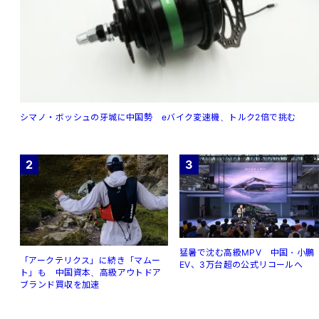
シマノ・ボッシュの牙城に中国勢 eバイク変速機、トルク2倍で挑む
2
3
猛暑で沈む高級MPV 中国・小鵬
「アークテリクス」に続き「マムー
EV、3万台超の公式リコールへ
ト」も 中国資本、高級アウトドア
ブランド買収を加速