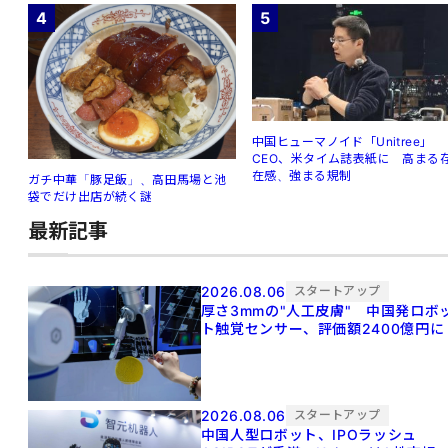
4
5
中国ヒューマノイド「Unitree」
CEO、米タイム誌表紙に 高まる
在感、強まる規制
ガチ中華「豚足飯」、高田馬場と池
袋でだけ出店が続く謎
最新記事
2026.08.06
スタートアップ
厚さ3mmの"人工皮膚" 中国発ロボ
ト触覚センサー、評価額2400億円に
2026.08.06
スタートアップ
中国人型ロボット、IPOラッシュ