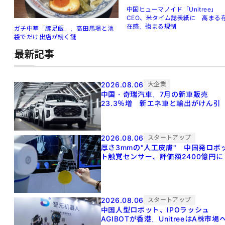
中国ヒューマノイド「Unitree」
CEO、米タイム誌表紙に 高まる
在感、強まる規制
ガチ中華「豚足飯」、高田馬場と池
袋でだけ出店が続く謎
最新記事
2026.08.06
大企業
中国・奇瑞汽車、7月の新車販売
23.3％増 新エネ車と輸出がけん引
2026.08.06
スタートアップ
厚さ3mmの"人工皮膚" 中国発ロボ
ト触覚センサー、評価額2400億円に
2026.08.06
スタートアップ
中国人型ロボット、IPOラッシュ
AGIBOTが香港、UnitreeはA株市場