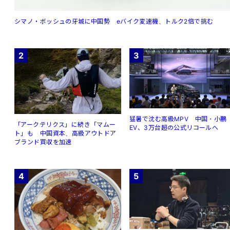
シマノ・ボッシュの牙城に中国勢 eバイク変速機、トルク2倍で挑む
2
3
猛暑で沈む高級MPV 中国・小鵬
「アークテリクス」に続き「マムー
EV、3万台超の公式リコールへ
ト」も 中国資本、高級アウトドア
ブランド買収を加速
4
5