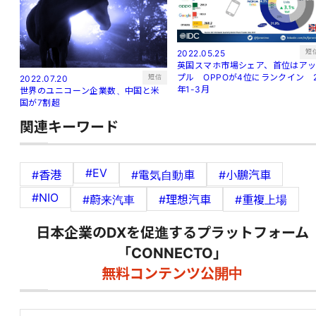
短
2022.05.25
英国スマホ市場シェア、首位はア
プル OPPOが4位にランクイン 
短信
2022.07.20
年1-3月
世界のユニコーン企業数、中国と米
国が7割超
関連キーワード
#EV
#香港
#電気自動車
#小鵬汽車
#NIO
#蔚来汽車
#理想汽車
#重複上場
日本企業のDXを促進するプラットフォーム
「CONNECTO」
無料コンテンツ公開中