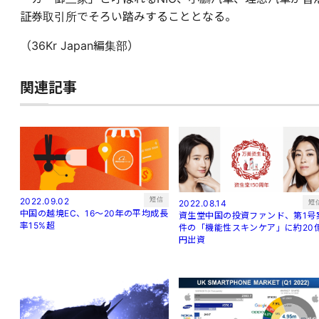
証券取引所でそろい踏みすることとなる。
（36Kr Japan編集部）
関連記事
短信
2022.09.02
短
2022.08.14
中国の越境EC、16～20年の平均成長
資生堂中国の投資ファンド、第1号
率15%超
件の「機能性スキンケア」に約20
円出資