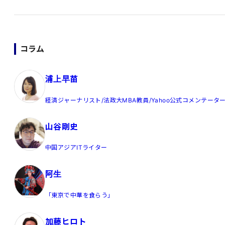
コラム
浦上早苗
経済ジャーナリスト/法政大MBA教員/Yahoo公式コメンテータ
山谷剛史
中国アジアITライター
阿生
「東京で中華を食らう」
加藤ヒロト