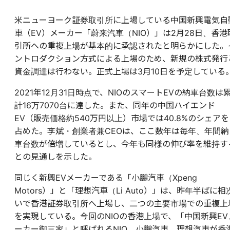
米ニューヨーク証券取引所に上場している中国新興電気自
車（EV）メーカー「蔚来汽車（NIO）」は2月28日、香港
引所への重複上場が
基本
的に承認されたと明らかにした。
ントロダクション方式による上場のため、新規の株式発行
資金調達は行わない。正式上場は3月10日を予定している
2021年12月31日時点で、NIOのスマートEVの納車台数は
計16万7070台に達した。また、同年の中国ハイエンド
EV（販売価格約540万円以上）市場では40.8%のシェアを
占めた。李斌・創業者兼CEOは、ここ数年は毎年、年間納
車台数が倍増しているとし、今年も同様の伸び率を維持す
との見通しを示した。
同じく新興EVメーカーである「小鵬汽車（Xpeng
Motors
）」と「理想汽車（Li Auto）」は、昨年半ばに相
いで香港証券取引所へ上場し、二つの主要市場での重複上
を実現している。今回のNIOの香港上場で、「中国新興EV
ーカー御三家」と呼ばれるNIO、
小鵬汽車
、理想汽車が香