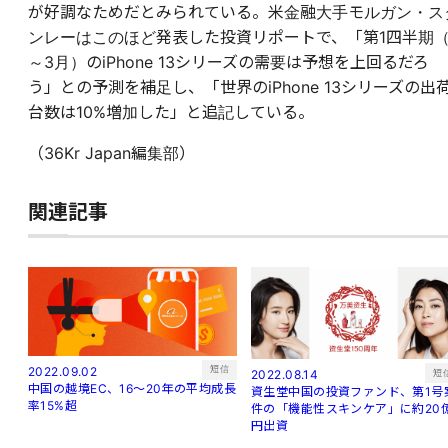
が好調なためだとみられている。米金融大手モルガン・ス
ンレーはこのほど発表した投資リポートで、「第1四半期（
～3月）のiPhone 13シリーズの需要は予想を上回るだろ
う」との予測を補足し、「世界のiPhone 13シリーズの出
台数は10%増加した」と追記している。
（36Kr Japan編集部）
関連記事
短信
2022.09.02
短
2022.08.14
中国の越境EC、16～20年の平均成長
資生堂中国の投資ファンド、第1号
率15%超
件の「機能性スキンケア」に約20
円出資