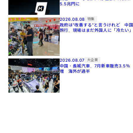
5.5兆円に
2026.08.08
特集
政府は"改善する"と言うけれど 中
旅行、現場はまだ外国人に「冷たい
2026.08.07
大企業
中国・長城汽車、7月新車販売3.5％
増 海外が過半