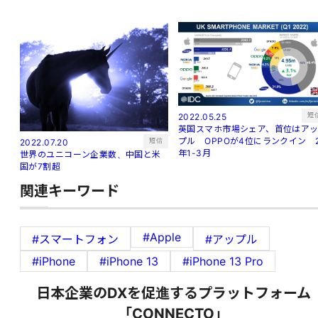
短
2022.05.25
英国スマホ市場シェア、首位はア
プル OPPOが4位にランクイン 
短信
2022.07.20
年1-3月
世界のユニコーン企業数、中国と米
国が7割超
関連キーワード
#Apple
#スマートフォン
#アップル
#iPhone
#iPhone 13
#iPhone 13 Pro
日本企業のDXを促進するプラットフォーム
「CONNECTO」