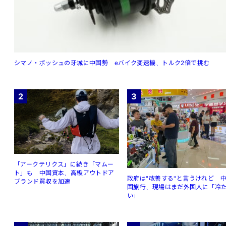
シマノ・ボッシュの牙城に中国勢 eバイク変速機、トルク2倍で挑む
2
3
「アークテリクス」に続き「マムー
ト」も 中国資本、高級アウトドア
政府は"改善する"と言うけれど 
ブランド買収を加速
国旅行、現場はまだ外国人に「冷
い」