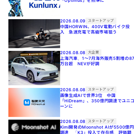
「Optimus」を照準に
2026.08.09
スタートアップ
中国HORWIN、400V電動バイク投
入 急速充電で高級市場狙う
2026.08.08
大企業
上海汽車、1～7月海外販売5割増の8
万台超 NEVが好調
2026.08.08
スタートアップ
画像生成AIで世界3位 中国
「HiDream」、350億円調達でユニ
ーンに
2026.08.08
スタートアップ
Kimi開発のMoonshot AIが5500億円
調達 「K3」投入で存在感、評価額