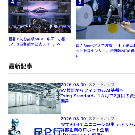
4
5
猛暑で沈む高級MPV 中国・小鵬
EV、3万台超の公式リコールへ
厚さ3mmの"人工皮膚" 中国発ロ
ット触覚センサー、評価額2400億
に
最新記事
2026.08.09
スタートアップ
EV検証からフィジカルAI基盤へ
Tsing Standard、1カ月で2度目の
調達
2026.08.09
スタートアップ
設立90日でユニコーン誕生 元アリババ
幹部創業のロボット企業、