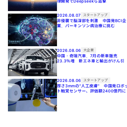
律開発でDeepseekら追撃
2026.08.07
スタートアップ
非侵襲で脳深部を刺激 中国発BCI企
業、パーキンソン病治療に挑む
2026.08.06
大企業
中国・奇瑞汽車、7月の新車販売
23.3％増 新エネ車と輸出がけん引
2026.08.06
スタートアップ
厚さ3mmの"人工皮膚" 中国発ロボ
ト触覚センサー、評価額2400億円に