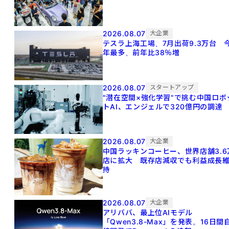
2026.08.07
大企業
テスラ上海工場、7月出荷9.3万台 
年最多、前年比38％増
2026.08.07
スタートアップ
"潜在空間×強化学習"で挑む中国ロボ
トAI、エンジェルで320億円の調達
2026.08.07
大企業
中国ラッキンコーヒー、世界店舗3.6
店に拡大 既存店減収でも利益成長
持
2026.08.07
大企業
アリババ、最上位AIモデル
「Qwen3.8-Max」を発表。16日間