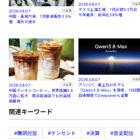
大企
2026.08.07
テスラ上海工場、7月出荷9.3万
大企業
2026.08.07
今年最多、前年比38％増
中国・長城汽車、7月新車販売3.5％
増 海外が過半
大企
2026.08.07
アリババ、最上位AIモデル
大企業
2026.08.07
「Qwen3.8-Max」を発表。16日
中国ラッキンコーヒー、世界店舗3.6
自律開発でDeepseekら追撃
万店に拡大 既存店減収でも利益成
長維持
関連キーワード
#騰訊控股
#テンセント
#決算
#音楽配信