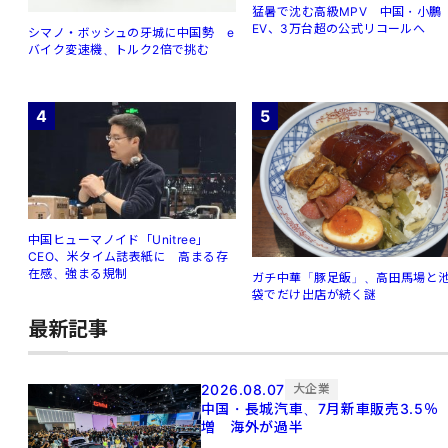
猛暑で沈む高級MPV 中国・小鵬
EV、3万台超の公式リコールへ
シマノ・ボッシュの牙城に中国勢 e
バイク変速機、トルク2倍で挑む
4
5
中国ヒューマノイド「Unitree」
CEO、米タイム誌表紙に 高まる存
在感、強まる規制
ガチ中華「豚足飯」、高田馬場と
袋でだけ出店が続く謎
最新記事
2026.08.07
大企業
中国・長城汽車、7月新車販売3.5％
増 海外が過半