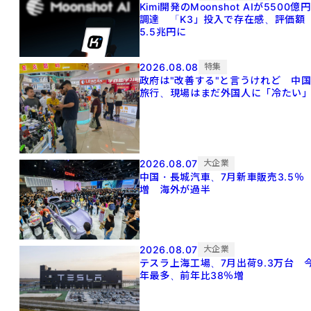
Kimi開発のMoonshot AIが5500億円
調達 「K3」投入で存在感、評価額
5.5兆円に
2026.08.08
特集
政府は"改善する"と言うけれど 中
旅行、現場はまだ外国人に「冷たい
2026.08.07
大企業
中国・長城汽車、7月新車販売3.5％
増 海外が過半
2026.08.07
大企業
テスラ上海工場、7月出荷9.3万台 
年最多、前年比38％増