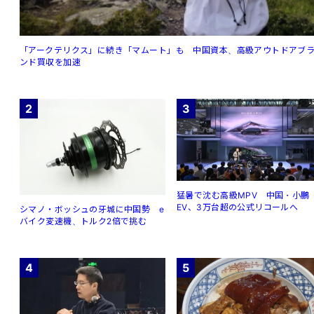
「アークテリクス」に続き「マムート」も 中国資本、高級アウトドアブ
ンド買収を加速
2
3
猛暑で沈む高級MPV 中国・小鵬
EV、3万台超の公式リコールへ
シマノ・ボッシュの牙城に中国勢 e
バイク変速機、トルク2倍で挑む
4
5