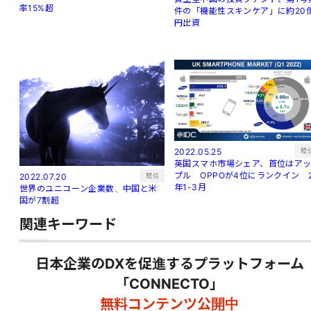
率15%超
件の「機能性スキンケア」に約20
円出資
短
2022.05.25
英国スマホ市場シェア、首位はア
プル OPPOが4位にランクイン 
短信
2022.07.20
年1-3月
世界のユニコーン企業数、中国と米
国が7割超
関連キーワード
日本企業のDXを促進するプラットフォーム
「CONNECTO」
無料コンテンツ公開中