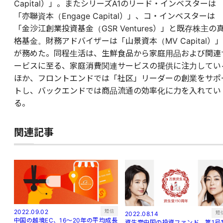
Capital）」。またシリーズA1のリード・インベスターは
「亦聯資本（Engage Capital）」、コ・インベスターは
「金沙江創業投資基金（GSR Ventures）」と既存株主の
格基金。財務アドバイザーは「山景資本（MV Capital）」
が務めた。同程生活は、生鮮食品から家庭用品および関連
ービスに至る、家庭消費関連サービスの提供に注力してい
ほか、フロントエンドでは「社区」リーダーの創業をサポ
トし、バックエンドでは商品流通の効率化に力を入れてい
る。
関連記事
短信
2022.09.02
短
2022.08.14
中国の越境EC、16～20年の平均成長
資生堂中国の投資ファンド、第1号