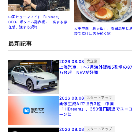
中国ヒューマノイド「Unitree」
CEO、米タイム誌表紙に 高まる存
在感、強まる規制
ガチ中華「豚足飯」、高田馬場と
袋でだけ出店が続く謎
最新記事
2026.08.08
大企業
上海汽車、1～7月海外販売5割増の8
万台超 NEVが好調
2026.08.08
スタートアップ
画像生成AIで世界3位 中国
「HiDream」、350億円調達でユニ
ーンに
2026.08.08
スタートアップ