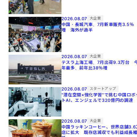
2026.08.07
大企業
中国・長城汽車、7月新車販売3.5％
増 海外が過半
2026.08.07
大企業
テスラ上海工場、7月出荷9.3万台 
年最多、前年比38％増
2026.08.07
スタートアップ
"潜在空間×強化学習"で挑む中国ロボ
トAI、エンジェルで320億円の調達
2026.08.07
大企業
中国ラッキンコーヒー、世界店舗3.6
店に拡大 既存店減収でも利益成長