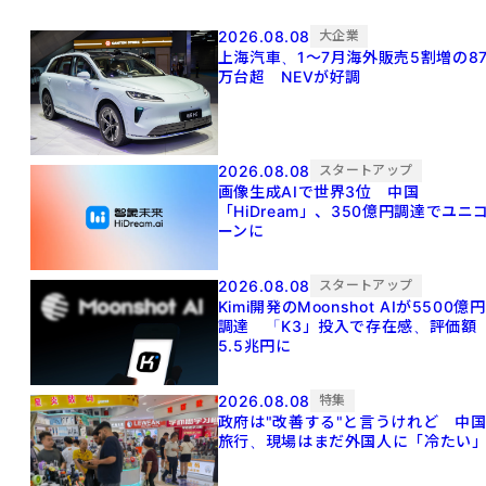
2026.08.08
大企業
上海汽車、1～7月海外販売5割増の8
万台超 NEVが好調
2026.08.08
スタートアップ
画像生成AIで世界3位 中国
「HiDream」、350億円調達でユニ
ーンに
2026.08.08
スタートアップ
Kimi開発のMoonshot AIが5500億円
調達 「K3」投入で存在感、評価額
5.5兆円に
2026.08.08
特集
政府は"改善する"と言うけれど 中
旅行、現場はまだ外国人に「冷たい