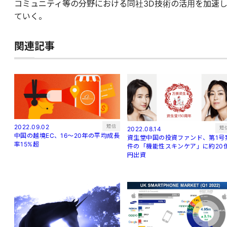
コミュニティ等の分野における同社3D技術の活用を加速
ていく。
関連記事
短信
2022.09.02
短
2022.08.14
中国の越境EC、16～20年の平均成長
資生堂中国の投資ファンド、第1号
率15%超
件の「機能性スキンケア」に約20
円出資