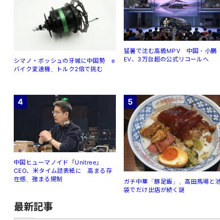
猛暑で沈む高級MPV 中国・小鵬
EV、3万台超の公式リコールへ
シマノ・ボッシュの牙城に中国勢 e
バイク変速機、トルク2倍で挑む
4
5
中国ヒューマノイド「Unitree」
CEO、米タイム誌表紙に 高まる存
在感、強まる規制
ガチ中華「豚足飯」、高田馬場と
袋でだけ出店が続く謎
最新記事