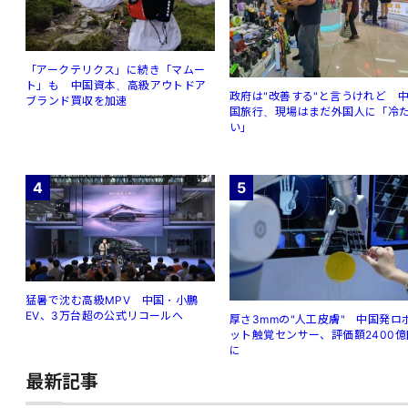
「アークテリクス」に続き「マムー
ト」も 中国資本、高級アウトドア
政府は"改善する"と言うけれど 
ブランド買収を加速
国旅行、現場はまだ外国人に「冷
い」
4
5
猛暑で沈む高級MPV 中国・小鵬
EV、3万台超の公式リコールへ
厚さ3mmの"人工皮膚" 中国発ロ
ット触覚センサー、評価額2400億
に
最新記事