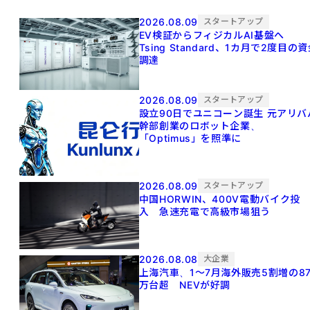
2026.08.09
スタートアップ
EV検証からフィジカルAI基盤へ
Tsing Standard、1カ月で2度目の
調達
2026.08.09
スタートアップ
設立90日でユニコーン誕生 元アリババ
幹部創業のロボット企業、
「Optimus」を照準に
2026.08.09
スタートアップ
中国HORWIN、400V電動バイク投
入 急速充電で高級市場狙う
2026.08.08
大企業
上海汽車、1～7月海外販売5割増の8
万台超 NEVが好調