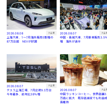
大企
大企業
2026.08.07
2026.08.08
中国・長城汽車、7月新車販売3.5
上海汽車、1～7月海外販売5割増の
増 海外が過半
87万台超 NEVが好調
大企業
2026.08.07
大企
2026.08.07
テスラ上海工場、7月出荷9.3万台
中国ラッキンコーヒー、世界店舗3.
今年最多、前年比38％増
万店に拡大 既存店減収でも利益
長維持