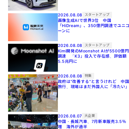
2026.08.08
スタートアップ
画像生成AIで世界3位 中国
「HiDream」、350億円調達でユニ
ーンに
2026.08.08
スタートアップ
Kimi開発のMoonshot AIが5500億円
調達 「K3」投入で存在感、評価額
5.5兆円に
2026.08.08
特集
政府は"改善する"と言うけれど 中
旅行、現場はまだ外国人に「冷たい
2026.08.07
大企業
中国・長城汽車、7月新車販売3.5％
増 海外が過半