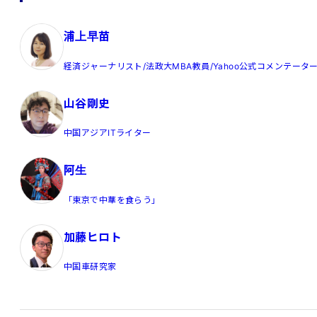
浦上早苗
経済ジャーナリスト/法政大MBA教員/Yahoo公式コメンテータ
山谷剛史
中国アジアITライター
阿生
「東京で中華を食らう」
加藤ヒロト
中国車研究家