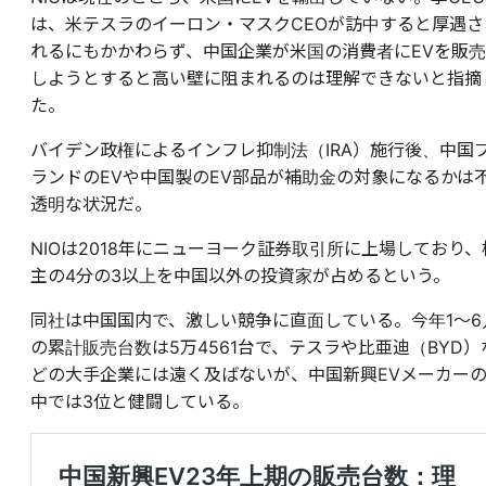
は、米テスラのイーロン・マスクCEOが訪中すると厚遇さ
れるにもかかわらず、中国企業が米国の消費者にEVを販売
しようとすると高い壁に阻まれるのは理解できないと指摘
た。
バイデン政権によるインフレ抑制法（IRA）施行後、中国
ランドのEVや中国製のEV部品が補助金の対象になるかは
透明な状況だ。
NIOは2018年にニューヨーク証券取引所に上場しており、
主の4分の3以上を中国以外の投資家が占めるという。
同社は中国国内で、激しい競争に直面している。今年1〜6
の累計販売台数は5万4561台で、テスラや比亜迪（BYD）
どの大手企業には遠く及ばないが、中国新興EVメーカー
中では3位と健闘している。