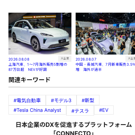
大企
大企業
2026.08.07
2026.08.08
中国・長城汽車、7月新車販売3.5
上海汽車、1～7月海外販売5割増の
増 海外が過半
87万台超 NEVが好調
関連キーワード
#電気自動車
#モデル3
#新型
#Tesla China Analyst
#EV
#テスラ
日本企業のDXを促進するプラットフォーム
「CONNECTO」