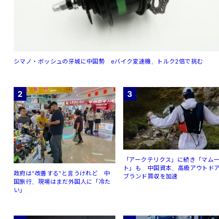
シマノ・ボッシュの牙城に中国勢 eバイク変速機、トルク2倍で挑む
2
3
「アークテリクス」に続き「マム
ト」も 中国資本、高級アウトド
政府は"改善する"と言うけれど 中
ブランド買収を加速
国旅行、現場はまだ外国人に「冷た
い」