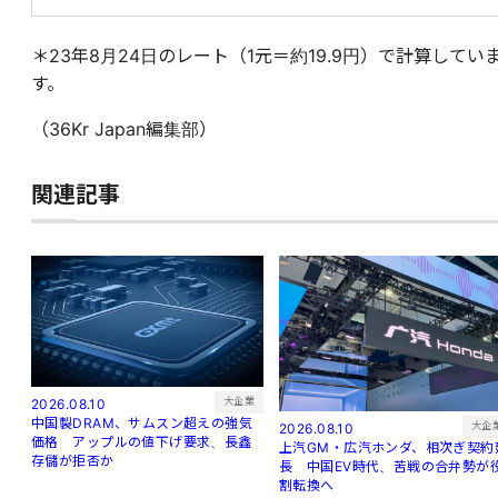
＊23年8月24日のレート（1元＝約19.9円）で計算してい
す。
（36Kr Japan編集部）
関連記事
大企業
2026.08.10
中国製DRAM、サムスン超えの強気
大企
2026.08.10
価格 アップルの値下げ要求、長鑫
上汽GM・広汽ホンダ、相次ぎ契約
存儲が拒否か
長 中国EV時代、苦戦の合弁勢が
割転換へ