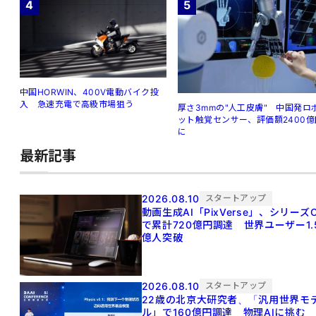
4
5
中国HORWIN、400V電動バイク投
入 急速充電で高級市場狙う
厚さ3mmの"人工皮膚" 中国発ロ
ット触覚センサー、評価額2400億
に
最新記事
2026.08.10
スタートアップ
動画生成AI「PixVerse」、シリーズ
で累計720億円調達 世界ユーザー1.
億人突破
2026.08.10
スタートアップ
22歳の北京大研究者、「汎用世界モ
ル」で160億円調達 物理AIに挑む