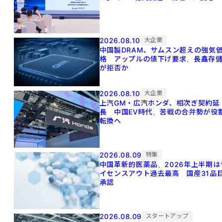
2026.08.10
大企業
中国製DRAM、サムスン超えの強気
格 アップルの値下げ要求、長鑫存
が拒否か
2026.08.10
大企業
上汽GM・広汽ホンダ、相次ぎ契約延
長 中国EV時代、苦戦の合弁勢が役
転換へ
2026.08.09
特集
中国革新的医薬品、2026年上半期は
イセンスアウト過去最高 国産31品
承認
2026.08.09
スタートアップ