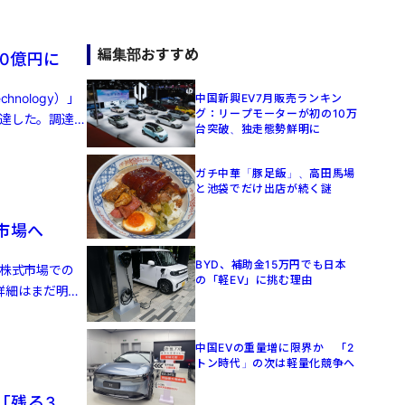
編集部おすすめ
0億円に
nology）」
中国新興EV7月販売ランキン
グ：リープモーターが初の10万
調達した。調達
台突破、独走態勢鮮明に
ガチ中華「豚足飯」、高田馬場
と池袋でだけ出店が続く謎
株市場へ
BYD、補助金15万円でも日本
港株式市場での
の「軽EV」に挑む理由
詳細はまだ明ら
中国EVの重量増に限界か 「2
トン時代」の次は軽量化競争へ
「残る3