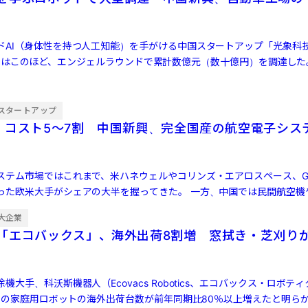
ドAI（身体性を持つ人工知能）を手がける中国スタートアップ「光象科
g AI）」はこのほど、エンジェルラウンドで累計数億元（数十億円）を調達し
ust […]
スタートアップ
・コスト5〜7割 中国新興、完全国産の航空電子シス
ステム市場ではこれまで、米ハネウェルやコリンズ・エアロスペース、G
った欧米大手がシェアの大半を握ってきた。 一方、中国では民間航空機
ど新たな […]
大企業
「エコバックス」、海外出荷8割増 窓拭き・芝刈り
機大手、科沃斯機器人（Ecovacs Robotics、エコバックス・ロボテ
6月の家庭用ロボットの海外出荷台数が前年同期比80％以上増えたと明ら