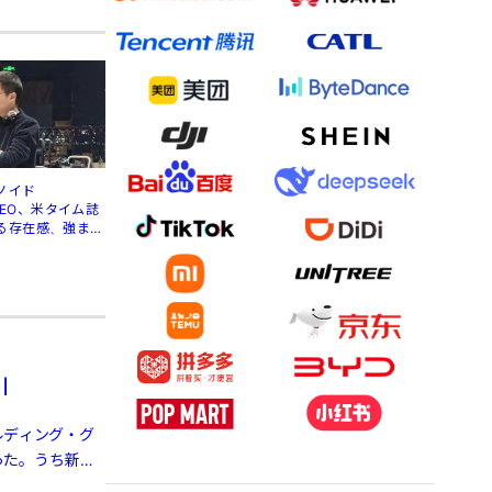
ノイド
」CEO、米タイム誌
る存在感、強まる
引
ルディング・グ
った。うち新エ