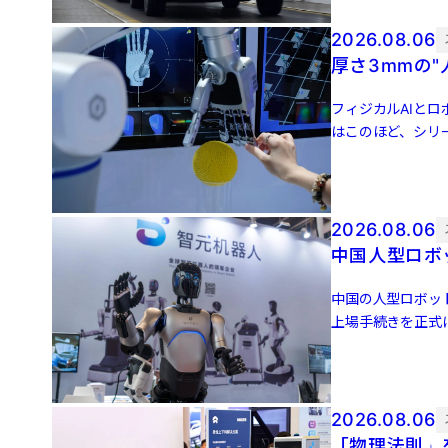
2026.08.06
厚さ3mmの
フィジカルAIとロ
はこのほど、シリ
後の評価額は […]
2026.08.06
中国人型ロボッ
中国の人型ロボット
上場手続きを正式
かにされていない。
2026.08.06
「物理法則」