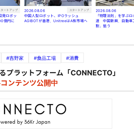
スタートアップ
スタートアップ
2026.08.06
2026.08.06
中国発ロボッ
中国人型ロボット、IPOラッシュ
「物理法則」を学ぶロ
00億円に
AGIBOTが香港、UnitreeはA株市場へ
達 中国新興、自動車
割」狙う
#吉野家
#食品工場
#消費
るプラットフォーム「CONNECTO」
料コンテンツ公開中