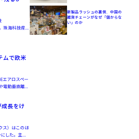
新製品ラッシュの裏側、中国の
雑貨チェーンがなぜ「儲からな
技
い」のか
た。珠海科技産業
テムで欧米
Eエアロスペー
や電動垂直離着
が成長をけ
ィクス）はこのほ
かにした。主な