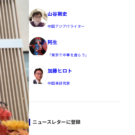
員/Yahoo公式コメンテーター
山谷剛史
中国アジアITライター
阿生
「東京で中華を食らう」
加藤ヒロト
中国車研究家
ニュースレターに登録