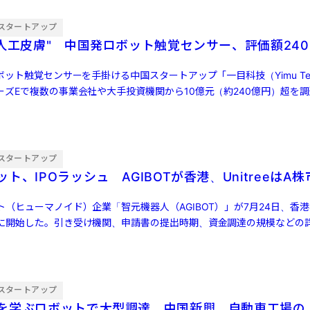
スタートアップ
"人工皮膚" 中国発ロボット触覚センサー、評価額240
ボット触覚センサーを手掛ける中国スタートアップ「一目科技（Yimu Tech
ーズEで複数の事業会社や大手投資機関から10億元（約240億円）超を
スタートアップ
ト、IPOラッシュ AGIBOTが香港、UnitreeはA
（ヒューマノイド）企業「智元機器人（AGIBOT）」が7月24日、香
に開始した。引き受け機関、申請書の提出時期、資金調達の規模などの
「宇樹科 […]
スタートアップ
を学ぶロボットで大型調達 中国新興、自動車工場の