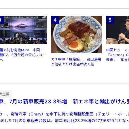
3
4
5
暑で沈む高級MPV 中国・
中国ヒューマ
鵬EV、3万台超の公式リコー
「Unitree
ガチ中華「豚足飯」、高田馬場
へ
表紙に 高ま
と池袋でだけ出店が続く謎
規制
大企業
車、7月の新車販売23.3％増 新エネ車と輸出がけん
カー、奇瑞汽車（Chery）を傘下に持つ奇瑞控股集団（チェリー・ホー
表した7月の新車販売台数は、前年同月比23.3％増の27万6820台とな
…]