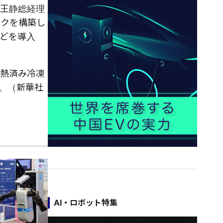
の王静総経理
ークを構築し
どを導入
加熱済み冷凍
う。（新華社
AI・ロボット特集