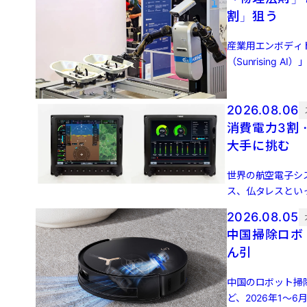
割」狙う
産業用エンボディ
（Sunrisin
集団、興証資本（Ind
2026.08.06
消費電力3割
大手に挑む
世界の航空電子シ
ス、仏タレスとい
陸機（eVTOL）な
2026.08.05
中国掃除ロボ
ん引
中国のロボット掃除
ど、2026年1～