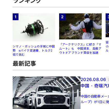
ランキング
1
2
猛
「アークテリクス」に続き「マ
シマノ・ボッシュの牙城に中国
小
ムート」も 中国資本、高級ア
勢 eバイク変速機、トルク2
ル
ウトドアブランド買収を加速
倍で挑む
最新記事
2026.08.06
中国・奇瑞汽
中国の自動車メー
ループ）が1日に発
ネルギー車（NEV [