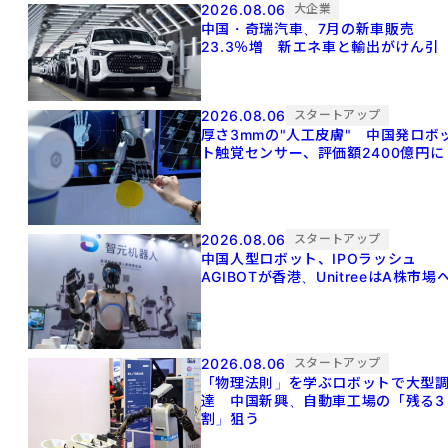
2026.08.06
大企業
中国・奇瑞汽車、7月の新車販売
23.3％増 新エネ車と輸出がけん引
2026.08.06
スタートアップ
厚さ3mmの"人工皮膚" 中国発ロボ
ト触覚センサー、評価額2400億円に
2026.08.06
スタートアップ
中国人型ロボット、IPOラッシュ
AGIBOTが香港、UnitreeはA株市場
2026.08.06
スタートアップ
「物理法則」を学ぶロボットで大型
達 中国新興、自動車工場の「残る3
割」狙う