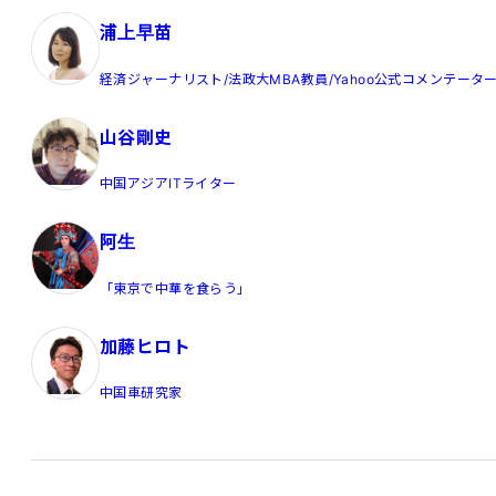
浦上早苗
経済ジャーナリスト/法政大MBA教員/Yahoo公式コメンテータ
山谷剛史
中国アジアITライター
阿生
「東京で中華を食らう」
加藤ヒロト
中国車研究家