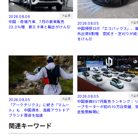
大企業
2026.08.06
中国・奇瑞汽車、7月の新車販売
大企
2026.08.05
23.3％増 新エネ車と輸出がけん引
中国掃除ロボ「エコバックス」、
外出荷8割増 窓拭き・芝刈りが成
をけん引
大企
2026.08.05
大企業
2026.08.05
中国新興EV7月販売ランキング：
「アークテリクス」に続き「マムー
ープモーターが初の10万台突破、
ト」も 中国資本、高級アウトドア
走態勢鮮明に
ブランド買収を加速
関連キーワード