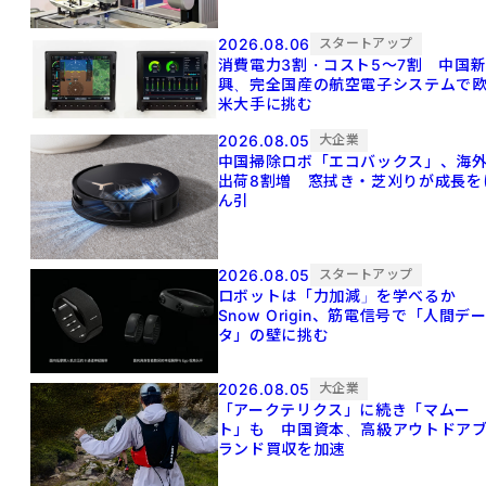
2026.08.06
スタートアップ
消費電力3割・コスト5〜7割 中国
興、完全国産の航空電子システムで
米大手に挑む
2026.08.05
大企業
中国掃除ロボ「エコバックス」、海
出荷8割増 窓拭き・芝刈りが成長を
ん引
2026.08.05
スタートアップ
ロボットは「力加減」を学べるか
Snow Origin、筋電信号で「人間デ
タ」の壁に挑む
2026.08.05
大企業
「アークテリクス」に続き「マムー
ト」も 中国資本、高級アウトドア
ランド買収を加速