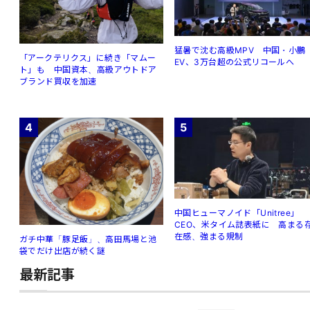
猛暑で沈む高級MPV 中国・小鵬
「アークテリクス」に続き「マムー
EV、3万台超の公式リコールへ
ト」も 中国資本、高級アウトドア
ブランド買収を加速
4
5
中国ヒューマノイド「Unitree」
CEO、米タイム誌表紙に 高まる
在感、強まる規制
ガチ中華「豚足飯」、高田馬場と池
袋でだけ出店が続く謎
最新記事