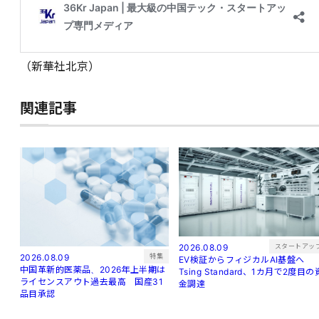
（新華社北京）
関連記事
スタートアッ
2026.08.09
特集
2026.08.09
EV検証からフィジカルAI基盤へ
中国革新的医薬品、2026年上半期は
Tsing Standard、1カ月で2度目の
ライセンスアウト過去最高 国産31
金調達
品目承認