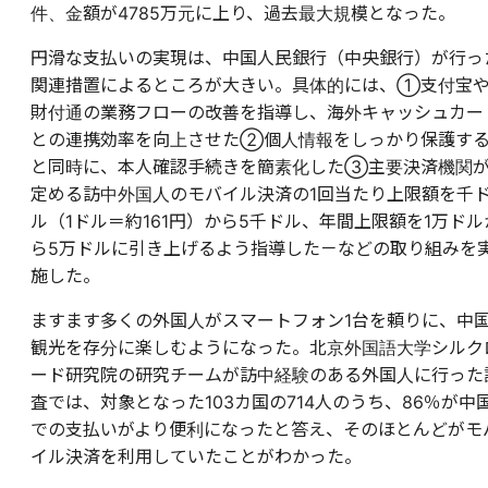
件、金額が4785万元に上り、過去最大規模となった。
円滑な支払いの実現は、中国人民銀行（中央銀行）が行っ
関連措置によるところが大きい。具体的には、①支付宝
財付通の業務フローの改善を指導し、海外キャッシュカー
との連携効率を向上させた②個人情報をしっかり保護す
と同時に、本人確認手続きを簡素化した③主要決済機関
定める訪中外国人のモバイル決済の1回当たり上限額を千
ル（1ドル＝約161円）から5千ドル、年間上限額を1万ドル
ら5万ドルに引き上げるよう指導した－などの取り組みを
施した。
ますます多くの外国人がスマートフォン1台を頼りに、中
観光を存分に楽しむようになった。北京外国語大学シルク
ード研究院の研究チームが訪中経験のある外国人に行った
査では、対象となった103カ国の714人のうち、86％が中
での支払いがより便利になったと答え、そのほとんどがモ
イル決済を利用していたことがわかった。