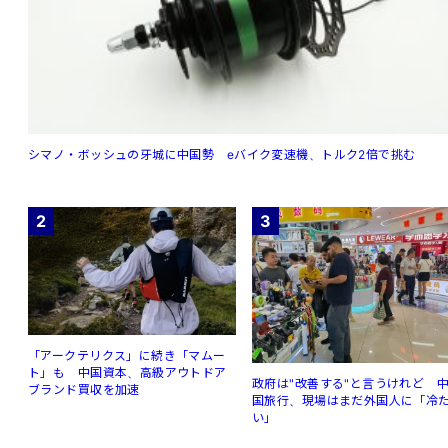
シマノ・ボッシュの牙城に中国勢 eバイク変速機、トルク2倍で挑む
2
3
「アークテリクス」に続き「マムー
ト」も 中国資本、高級アウトドア
政府は"改善する"と言うけれど 
ブランド買収を加速
国旅行、現場はまだ外国人に「冷
い」