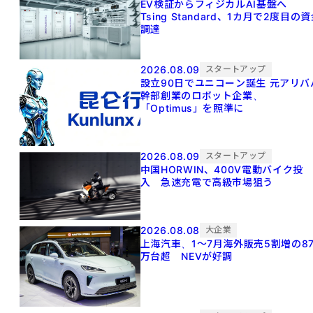
EV検証からフィジカルAI基盤へ
Tsing Standard、1カ月で2度目の
調達
2026.08.09
スタートアップ
設立90日でユニコーン誕生 元アリババ
幹部創業のロボット企業、
「Optimus」を照準に
2026.08.09
スタートアップ
中国HORWIN、400V電動バイク投
入 急速充電で高級市場狙う
2026.08.08
大企業
上海汽車、1～7月海外販売5割増の8
万台超 NEVが好調