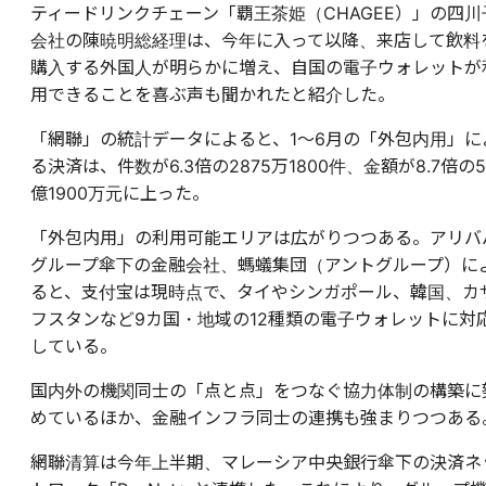
ティードリンクチェーン「覇王茶姫（CHAGEE）」の四川
会社の陳暁明総経理は、今年に入って以降、来店して飲料
購入する外国人が明らかに増え、自国の電子ウォレットが
用できることを喜ぶ声も聞かれたと紹介した。
「網聯」の統計データによると、1～6月の「外包内用」に
る決済は、件数が6.3倍の2875万1800件、金額が8.7倍の5
億1900万元に上った。
「外包内用」の利用可能エリアは広がりつつある。アリバ
グループ傘下の金融会社、螞蟻集団（アントグループ）に
ると、支付宝は現時点で、タイやシンガポール、韓国、カ
フスタンなど9カ国・地域の12種類の電子ウォレットに対
している。
国内外の機関同士の「点と点」をつなぐ協力体制の構築に
めているほか、金融インフラ同士の連携も強まりつつある
網聯清算は今年上半期、マレーシア中央銀行傘下の決済ネ