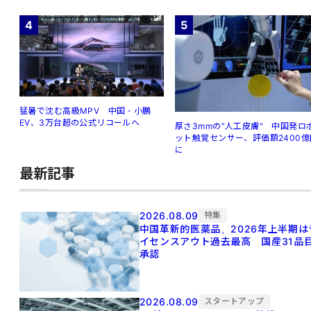
4
5
猛暑で沈む高級MPV 中国・小鵬
EV、3万台超の公式リコールへ
厚さ3mmの"人工皮膚" 中国発ロ
ット触覚センサー、評価額2400億
に
最新記事
2026.08.09
特集
中国革新的医薬品、2026年上半期は
イセンスアウト過去最高 国産31品
承認
2026.08.09
スタートアップ