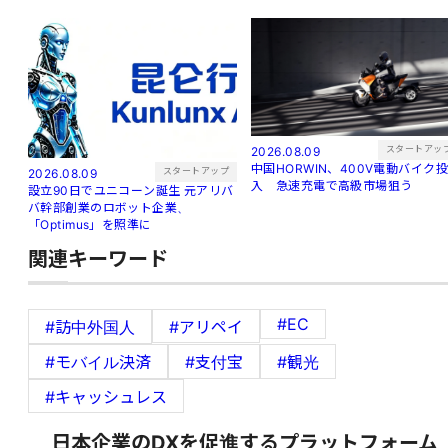
スタートアッ
2026.08.09
中国HORWIN、400V電動バイク投
スタートアップ
2026.08.09
入 急速充電で高級市場狙う
設立90日でユニコーン誕生 元アリバ
バ幹部創業のロボット企業、
「Optimus」を照準に
関連キーワード
#EC
#訪中外国人
#アリペイ
#モバイル決済
#支付宝
#観光
#キャッシュレス
日本企業のDXを促進するプラットフォーム