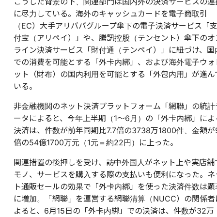
こうした背景の下、関連部門は国内外の決済サービスの連
に尽力している。海外のキャッシュカードを電子商取引
（EC）大手アリババグループ傘下の電子決済サービス「
付宝（アリペイ）」や、騰訊控股（テンセント）傘下のオ
ライン決済サービス「財付通（テンペイ）」に紐づけ、国
での消費を可能とする「外卡内綁」、および海外電子ウォ
ット（財布）の国内利用を可能とする「外包内用」が進ん
いる。
非金融機関のネット決済プラットフォーム「網聯」の統計
ータによると、今年上半期（1～6月）の「外卡内綁」によ
決済は、件数が前年同期比7.7倍の3738万1800件、金額が
倍の54億1700万元（1元＝約22円）に上った。
関連措置の後押しを受け、訪中外国人がネット上や実店舗
モノ、サービスを購入する際の支払いも便利になった。ネ
ト通販セールの効果で「外卡内綁」を使った決済件数は顕
に増加。「網聯」を運営する網聯清算（NUCC）の関係者
よると、6月15日の「外卡内綁」での決済は、件数が32万