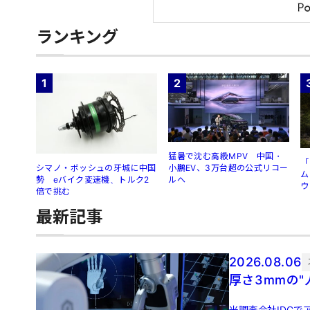
ランキング
1
2
猛暑で沈む高級MPV 中国・
「
シマノ・ボッシュの牙城に中国
小鵬EV、3万台超の公式リコー
ム
勢 eバイク変速機、トルク2
ルへ
ウ
倍で挑む
最新記事
2026.08.06
厚さ3mmの
米調査会社IDCでア