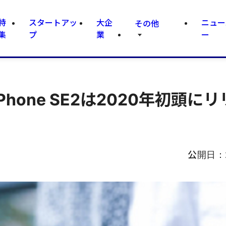
特
スタートアッ
大企
ニュー
その他
集
プ
業
ー
Phone SE2は2020年初頭に
公開日：