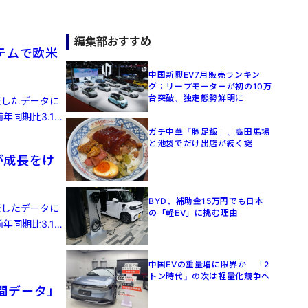
編集部おすすめ
テムで欧米
中国新興EV7月販売ランキン
グ：リープモーターが初の10万
台突破、独走態勢鮮明に
発表したデータに
年同期比3.1%
ガチ中華「豚足飯」、高田馬場
と池袋でだけ出店が続く謎
が成長をけ
BYD、補助金15万円でも日本
発表したデータに
の「軽EV」に挑む理由
年同期比3.1%
中国EVの重量増に限界か 「2
トン時代」の次は軽量化競争へ
人間データ」