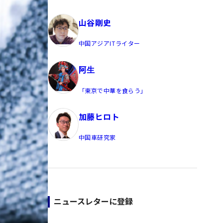
員/Yahoo公式コメンテーター
山谷剛史
中国アジアITライター
阿生
「東京で中華を食らう」
加藤ヒロト
中国車研究家
ニュースレターに登録