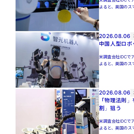
よると、英国のスマ
増 […]
2026.08.06
中国人型ロボッ
米調査会社IDCでア
よると、英国のスマ
増 […]
2026.08.06
「物理法則」
割」狙う
米調査会社IDCでア
よると、英国のスマ