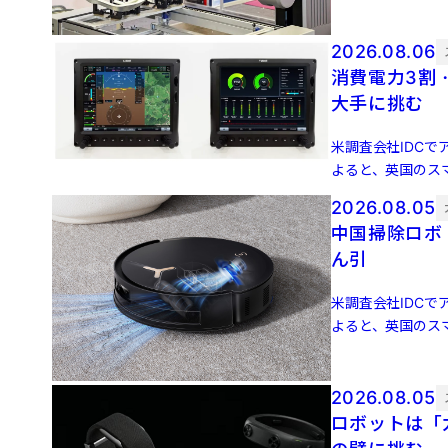
増 […]
2026.08.06
消費電力3割
大手に挑む
米調査会社IDCでア
よると、英国のスマ
増 […]
2026.08.05
中国掃除ロボ
ん引
米調査会社IDCでア
よると、英国のスマ
増 […]
2026.08.05
ロボットは「力