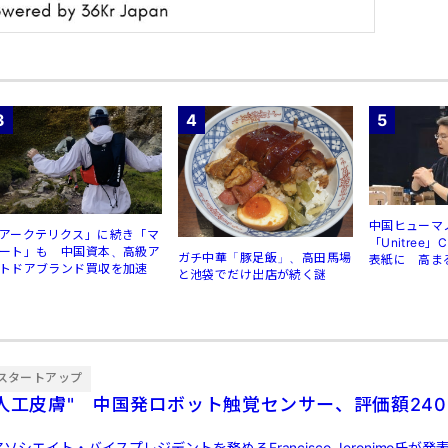
3
4
5
中国ヒューマ
アークテリクス」に続き「マ
「Unitree
ート」も 中国資本、高級ア
ガチ中華「豚足飯」、高田馬場
表紙に 高ま
トドアブランド買収を加速
と池袋でだけ出店が続く謎
規制
スタートアップ
"人工皮膚" 中国発ロボット触覚センサー、評価額240
ソシエイト・バイスプレジデントを務めるFrancisco Jeronimo氏が