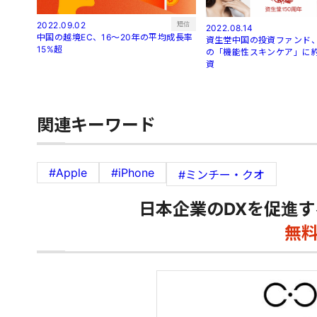
短信
2022.09.02
2022.08.14
中国の越境EC、16～20年の平均成長率
資生堂中国の投資ファンド、
15%超
の「機能性スキンケア」に約
資
関連キーワード
#Apple
#iPhone
#ミンチー・クオ
日本企業のDXを促進す
無