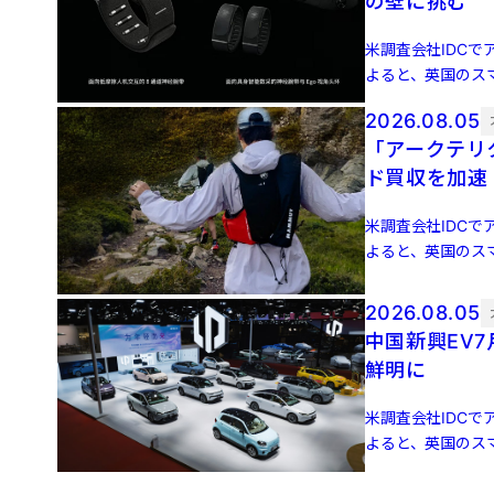
の壁に挑む
米調査会社IDCでア
よると、英国のスマ
増 […]
2026.08.05
「アークテリ
ド買収を加速
米調査会社IDCでア
よると、英国のスマ
増 […]
2026.08.05
中国新興EV
鮮明に
米調査会社IDCでア
よると、英国のスマ
増 […]