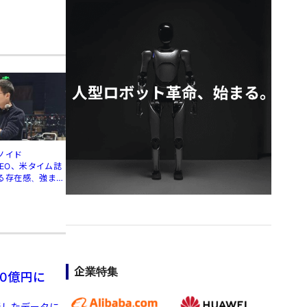
ノイド
」CEO、米タイム誌
る存在感、強まる
企業特集
0億円に
発表したデータに