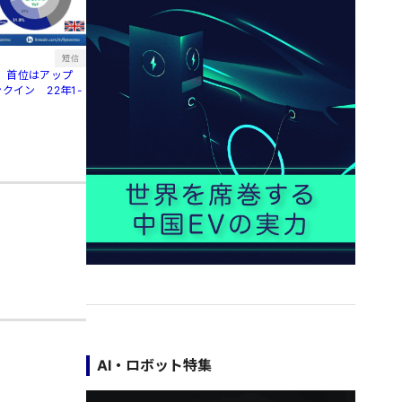
短信
、首位はアップ
クイン 22年1-
AI・ロボット特集