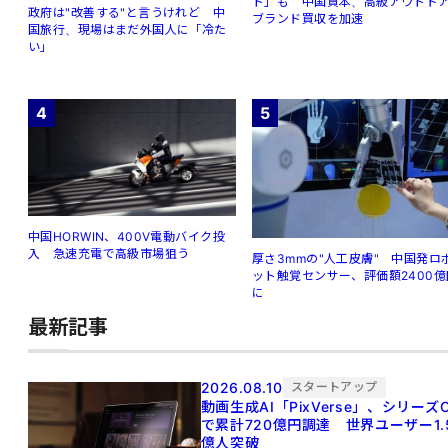
ト」も 中国資本、高級アウトド
政府は"改善する"と言うけれど 中
ブランド買収を加速
国旅行、現場はまだ外国人に「冷た
い」
4
5
中国HORWIN、400V電動バイク投
入 急速充電で高級市場狙う
厚さ3mmの"人工皮膚" 中国発ロ
ット触覚センサー、評価額2400億
に
最新記事
2026.08.10
スタートアップ
動画生成AI「PixVerse」、シリーズ
で累計720億円調達 世界ユーザー1.
億人突破