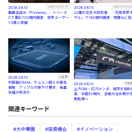
スタートアップ
スタートアッ
2026.08.10
2026.08.10
動画生成AI「PixVerse」、シリーズ
22歳の北京大研究者、「汎用世界
Cで累計720億円調達 世界ユーザー
デル」で160億円調達 物理AIに
1.5億人突破
大企業
2026.08.10
中国製DRAM、サムスン超えの強気
大企
2026.08.10
価格 アップルの値下げ要求、長鑫
上汽GM・広汽ホンダ、相次ぎ契約
存儲が拒否か
長 中国EV時代、苦戦の合弁勢が
割転換へ
関連キーワード
#大中華圏
#投資機会
#イノベーション