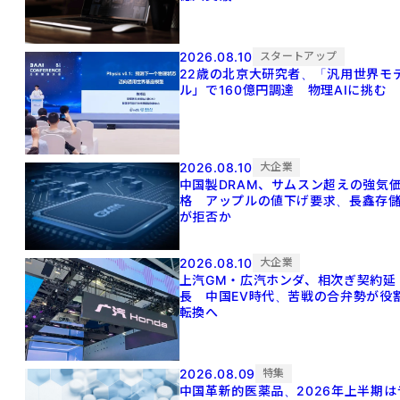
2026.08.10
スタートアップ
22歳の北京大研究者、「汎用世界モ
ル」で160億円調達 物理AIに挑む
2026.08.10
大企業
中国製DRAM、サムスン超えの強気
格 アップルの値下げ要求、長鑫存
が拒否か
2026.08.10
大企業
上汽GM・広汽ホンダ、相次ぎ契約延
長 中国EV時代、苦戦の合弁勢が役
転換へ
2026.08.09
特集
中国革新的医薬品、2026年上半期は