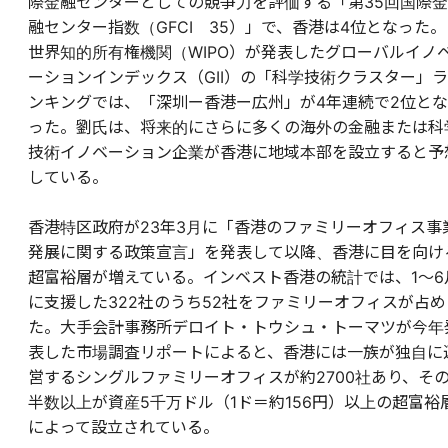
際金融センターとしての競争力を評価する「第35回国際金
融センター指数（GFCI 35）」で、香港は4位となった。
世界知的所有権機関（WIPO）が発表したグローバルイノ
ーションインデックス（GII）の「科学技術クラスター」ラ
ンキングでは、「深圳ー香港ー広州」が4年連続で2位とな
った。劉氏は、将来的にさらに多くの海外の金融または科
技術イノベーション企業が香港に地域本部を設立すると予
している。
香港特区政府が23年3月に「香港のファミリーオフィス事
発展に関する政策宣言」を発表して以降、香港に目を向け
超富裕層が増えている。インベスト香港の統計では、1～6
に支援した322社のうち52社をファミリーオフィスが占め
た。大手会計事務所デロイト・トウシュ・トーマツが今年
表した市場調査リポートによると、香港には一族が独自に
営するシングルファミリーオフィスが約2700社あり、そ
半数以上が資産5千万ドル（1ド＝約156円）以上の超富裕
によって設立されている。