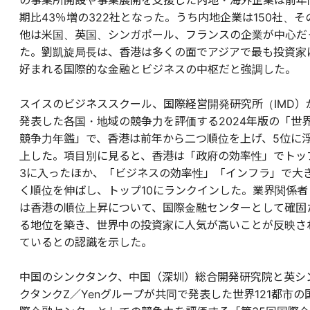
の事業所開設や事業展開を支援した内地・海外企業は前年
期比43％増の322社となった。うち内地企業は150社、そ
他は米国、英国、シンガポール、フランスの企業が中心だ
た。劉凱旋局長は、香港は多くの面でアジアで最も投資家
好まれる国際的な金融とビジネスの中枢だと強調した。
スイスのビジネススクール、国際経営開発研究所（IMD）
発表した各国・地域の競争力を評価する2024年版の「世
競争力年鑑」で、香港は前年から二つ順位を上げ、5位に
上した。項目別に見ると、香港は「政府の効率性」でトッ
3に入ったほか、「ビジネスの効率性」「インフラ」で大
く順位を伸ばし、トップ10にランクインした。業界関係者
は香港の順位上昇について、国際金融センターとして確固
る地位を築き、世界中の投資家に人気が高いことが反映さ
ているとの認識を示した。
中国のシンクタンク、中国（深圳）総合開発研究院と英シ
クタンクZ／Yenグループが共同で発表した世界121都市の