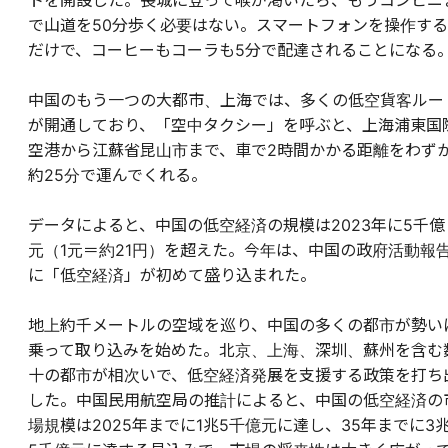
トを開設した。長城に登って喉が渇いたら、もうコンビニ
で山道を50分歩く必要はない。スマートフォンを操作する
だけで、コーヒーもコーラも5分で配達されることになる
中国のもう一つの大都市、上海では、多くの低空貨客ルー
が開通しており、「空中タクシー」を呼ぶと、上海浦東国
空港から江蘇省昆山市まで、車で2時間かかる距離をわず
約25分で運んでくれる。
データによると、中国の低空経済の規模は2023年に5千億
元（1元＝約21円）を超えた。今年は、中国の政府活動報
に「低空経済」が初めて盛り込まれた。
地上約千メートルの空域を巡り、中国の多くの都市が勢い
乗って取り込みを始めた。北京、上海、深圳、蘇州を含む
十の都市が相次いで、低空経済発展を支援する政策を打ち
した。中国民用航空局の推計によると、中国の低空経済の
場規模は2025年までに1兆5千億元に達し、35年までに3