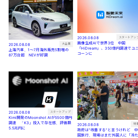
スタートアッ
2026.08.08
画像生成AIで世界3位 中国
大企業
2026.08.08
「HiDream」、350億円調達でユ
上海汽車、1～7月海外販売5割増の
コーンに
87万台超 NEVが好調
スタートアップ
2026.08.08
Kimi開発のMoonshot AIが5500億円
調達 「K3」投入で存在感、評価額
特
2026.08.08
5.5兆円に
政府は"改善する"と言うけれど 
国旅行、現場はまだ外国人に「冷