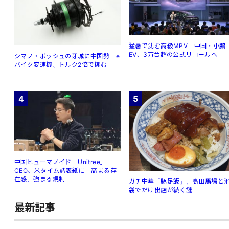
猛暑で沈む高級MPV 中国・小鵬
EV、3万台超の公式リコールへ
シマノ・ボッシュの牙城に中国勢 e
バイク変速機、トルク2倍で挑む
4
5
中国ヒューマノイド「Unitree」
CEO、米タイム誌表紙に 高まる存
在感、強まる規制
ガチ中華「豚足飯」、高田馬場と
袋でだけ出店が続く謎
最新記事