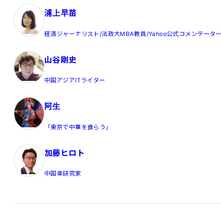
浦上早苗
経済ジャーナリスト/法政大MBA教員/Yahoo公式コメンテータ
山谷剛史
中国アジアITライター
阿生
「東京で中華を食らう」
加藤ヒロト
中国車研究家