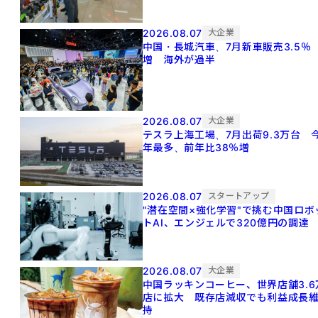
2026.08.07
大企業
中国・長城汽車、7月新車販売3.5％
増 海外が過半
2026.08.07
大企業
テスラ上海工場、7月出荷9.3万台 
年最多、前年比38％増
2026.08.07
スタートアップ
"潜在空間×強化学習"で挑む中国ロボ
トAI、エンジェルで320億円の調達
2026.08.07
大企業
中国ラッキンコーヒー、世界店舗3.6
店に拡大 既存店減収でも利益成長
持