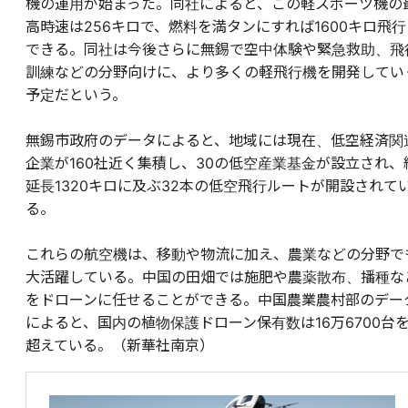
機の運用が始まった。同社によると、この軽スポーツ機の
高時速は256キロで、燃料を満タンにすれば1600キロ飛行
できる。同社は今後さらに無錫で空中体験や緊急救助、飛
訓練などの分野向けに、より多くの軽飛行機を開発してい
予定だという。
無錫市政府のデータによると、地域には現在、低空経済関
企業が160社近く集積し、30の低空産業基金が設立され、
延長1320キロに及ぶ32本の低空飛行ルートが開設されて
る。
これらの航空機は、移動や物流に加え、農業などの分野で
大活躍している。中国の田畑では施肥や農薬散布、播種な
をドローンに任せることができる。中国農業農村部のデー
によると、国内の植物保護ドローン保有数は16万6700台
超えている。（新華社南京）