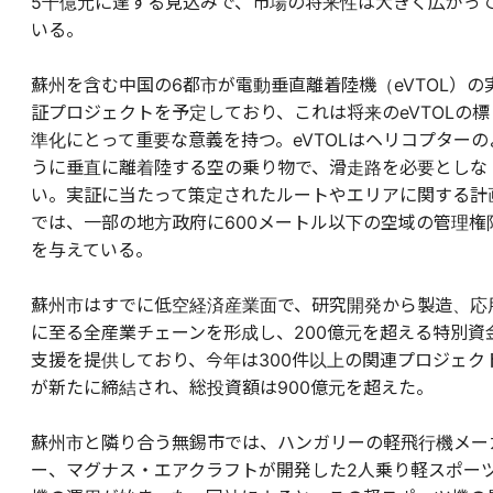
5千億元に達する見込みで、市場の将来性は大きく広がっ
いる。
蘇州を含む中国の6都市が電動垂直離着陸機（eVTOL）の
証プロジェクトを予定しており、これは将来のeVTOLの標
準化にとって重要な意義を持つ。eVTOLはヘリコプターの
うに垂直に離着陸する空の乗り物で、滑走路を必要としな
い。実証に当たって策定されたルートやエリアに関する計
では、一部の地方政府に600メートル以下の空域の管理権
を与えている。
蘇州市はすでに低空経済産業面で、研究開発から製造、応
に至る全産業チェーンを形成し、200億元を超える特別資
支援を提供しており、今年は300件以上の関連プロジェク
が新たに締結され、総投資額は900億元を超えた。
蘇州市と隣り合う無錫市では、ハンガリーの軽飛行機メー
ー、マグナス・エアクラフトが開発した2人乗り軽スポー