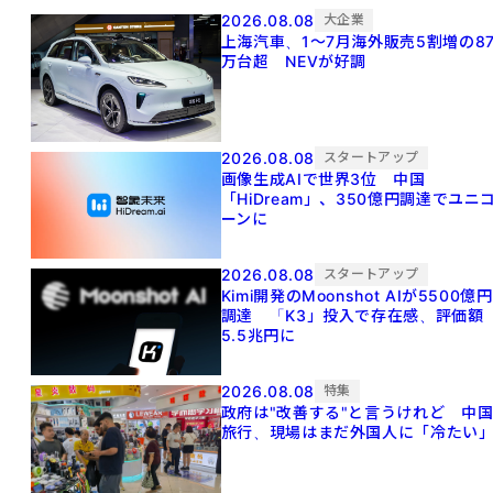
2026.08.08
大企業
上海汽車、1～7月海外販売5割増の8
万台超 NEVが好調
2026.08.08
スタートアップ
画像生成AIで世界3位 中国
「HiDream」、350億円調達でユニ
ーンに
2026.08.08
スタートアップ
Kimi開発のMoonshot AIが5500億円
調達 「K3」投入で存在感、評価額
5.5兆円に
2026.08.08
特集
政府は"改善する"と言うけれど 中
旅行、現場はまだ外国人に「冷たい