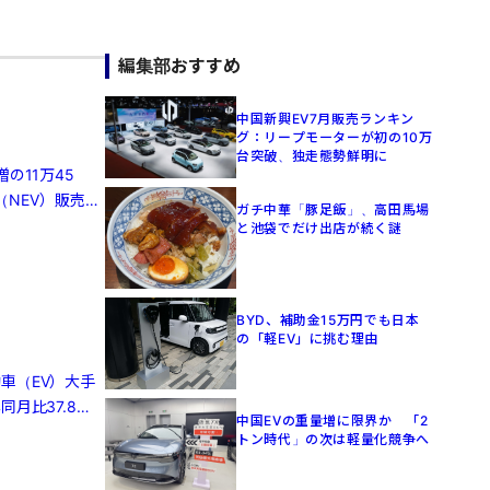
編集部おすすめ
中国新興EV7月販売ランキン
グ：リープモーターが初の10万
台突破、独走態勢鮮明に
の11万45
（NEV）販売は
ガチ中華「豚足飯」、高田馬場
と池袋でだけ出店が続く謎
BYD、補助金15万円でも日本
の「軽EV」に挑む理由
車（EV）大手
月比37.8％
中国EVの重量増に限界か 「2
トン時代」の次は軽量化競争へ