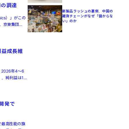
円の調達
新製品ラッシュの裏側、中国の
雑貨チェーンがなぜ「儲からな
ics）」がこの
い」のか
、京東集団
利益成長維
2026年4～6
）。純利益は16
律開発で
で最高性能の旗