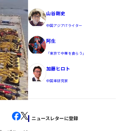
員/Yahoo公式コメンテーター
山谷剛史
中国アジアITライター
阿生
「東京で中華を食らう」
加藤ヒロト
中国車研究家
ニュースレターに登録