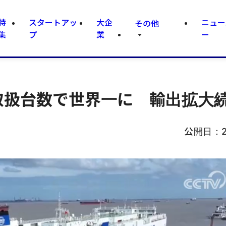
特
スタートアッ
大企
ニュー
その他
集
プ
業
ー
車取扱台数で世界一に 輸出拡大
公開日：