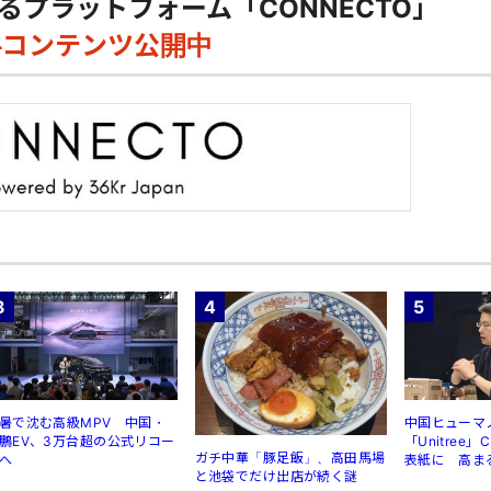
るプラットフォーム「CONNECTO」
料コンテンツ公開中
3
4
5
暑で沈む高級MPV 中国・
中国ヒューマ
鵬EV、3万台超の公式リコー
「Unitree
ガチ中華「豚足飯」、高田馬場
へ
表紙に 高ま
と池袋でだけ出店が続く謎
規制