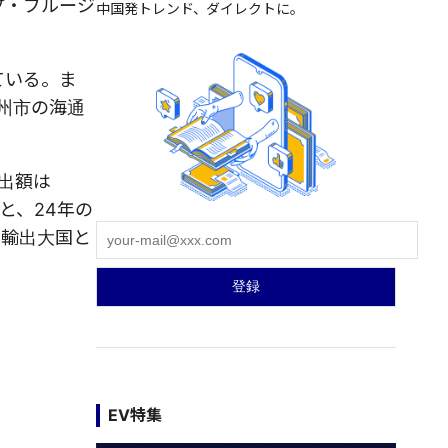
プ・ブルージ
中国発トレンド、ダイレクトに。
ている。ま
蘇州市の海通
輸出額は
ると、24年の
車輸出大国と
EV特集