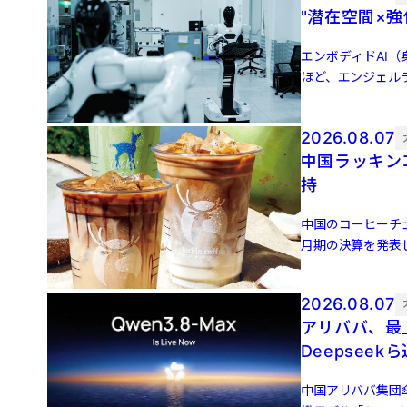
"潜在空間×
エンボディドAI（身
ほど、エンジェル
（JDドット […]
2026.08.07
中国ラッキン
持
中国のコーヒーチェー
月期の決算を発表し
[…]
2026.08.07
アリババ、最上
Deepseek
中国アリババ集団