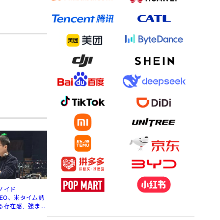
ノイド
」CEO、米タイム誌
る存在感、強まる