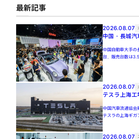
最新記事
2026.08.07
中国・長城汽
中国自動車大手の長
台、販売台数は3.
3万4651 […]
2026.08.07
テスラ上海工
中国汽車流通協会
テスラの上海ギガフ
増、前月比5.0％増 
2026.08.07