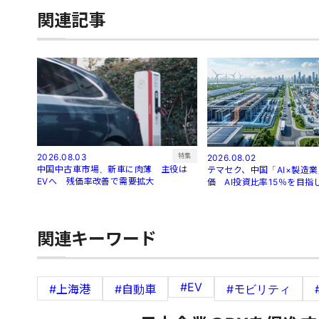
関連記事
特集
2026.08.03
2026.08.02
中国中古車市場、新車に肉薄 主役は
テマセク、中国「AI×製造
EVへ 残価率改善で需要拡大
価 AI投資比率15％を目指
関連キーワード
#EV
#上海港
#自動車
#モビリティ