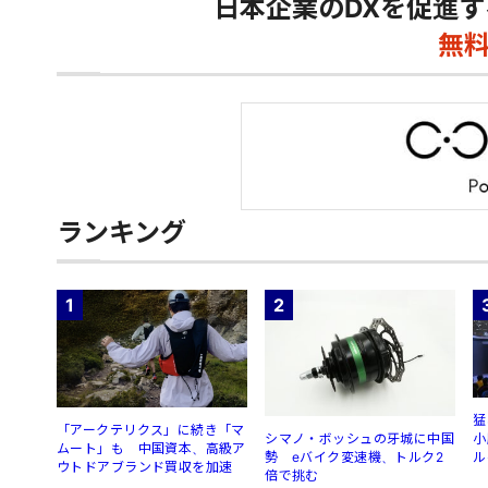
日本企業のDXを促進す
無
ランキング
1
2
猛
「アークテリクス」に続き「マ
シマノ・ボッシュの牙城に中国
小
ムート」も 中国資本、高級ア
勢 eバイク変速機、トルク2
ル
ウトドアブランド買収を加速
倍で挑む