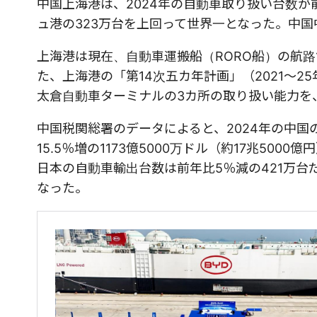
中国上海港は、2024年の自動車取り扱い台数が
ュ港の323万台を上回って世界一となった。中国
上海港は現在、自動車運搬船（RORO船）の航路1
た、上海港の「第14次五カ年計画」（2021〜
太倉自動車ターミナルの3カ所の取り扱い能力を
中国税関総署のデータによると、2024年の中国の
15.5％増の1173億5000万ドル（約17兆5
日本の自動車輸出台数は前年比5％減の421万
なった。