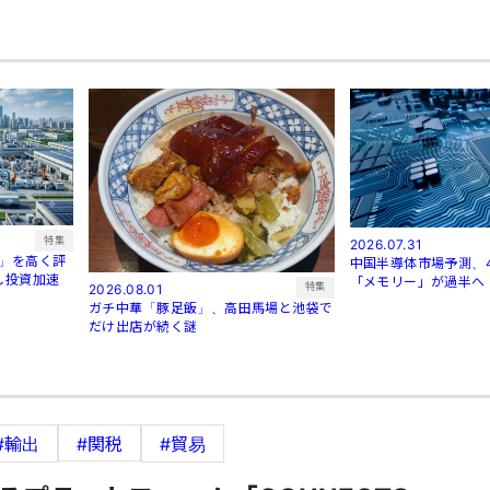
特集
2026.07.31
業」を高く評
中国半導体市場予測、
し投資加速
「メモリー」が過半へ：
特集
2026.08.01
ガチ中華「豚足飯」、高田馬場と池袋で
だけ出店が続く謎
#輸出
#関税
#貿易