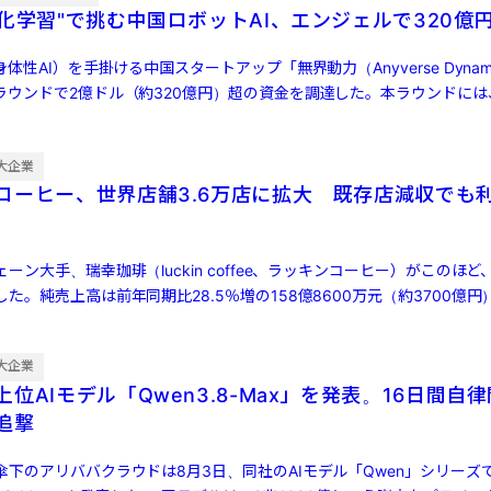
強化学習"で挑む中国ロボットAI、エンジェルで320億
体性AI）を手掛ける中国スタートアップ「無界動力（Anyverse Dynam
ラウンドで2億ドル（約320億円）超の資金を調達した。本ラウンドには
大企業
コーヒー、世界店舗3.6万店に拡大 既存店減収でも
ン大手、瑞幸珈琲（luckin coffee、ラッキンコーヒー）がこのほど、
た。純売上高は前年同期比28.5％増の158億8600万元（約3700億円
大企業
位AIモデル「Qwen3.8-Max」を発表。16日間自
ら追撃
傘下のアリババクラウドは8月3日、同社のAIモデル「Qwen」シリーズ