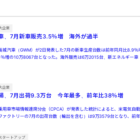
大企業
車、7月新車販売3.5％増 海外が過半
城汽車（GWM）が2日発表した7月の新車生産台数は前年同月比8.9％増
5％増の10万8067台となった。海外販売は6万2015台、新エネルギー車
大企業
場、7月出荷9.3万台 今年最多、前年比38％増
乗用車市場情報連席分会（CPCA）が発表した統計によると、米電気自動
ァクトリーの7月の出荷台数（輸出を含む）は9万3579台となり、前年同
[…]
スタートアップ