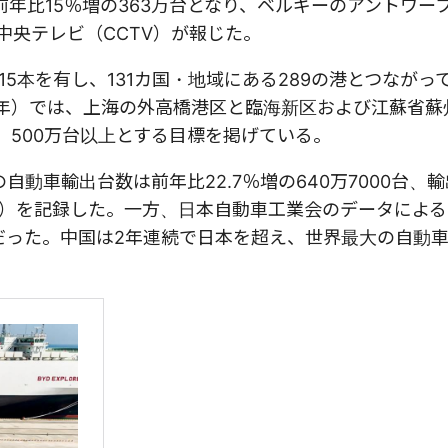
前年比15％増の363万台となり、ベルギーのアントワー
中央テレビ（CCTV）が報じた。
5本を有し、131カ国・地域にある289の港とつながっ
25年）では、上海の外高橋港区と臨海新区および江蘇省
、500万台以上とする目標を掲げている。
自動車輸出台数は前年比22.7％増の640万7000台、
000億円）を記録した。一方、日本自動車工業会のデータによ
台だった。中国は2年連続で日本を超え、世界最大の自動