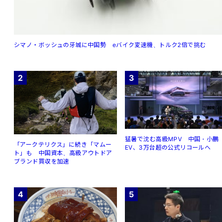
シマノ・ボッシュの牙城に中国勢 eバイク変速機、トルク2倍で挑む
2
3
猛暑で沈む高級MPV 中国・小鵬
「アークテリクス」に続き「マムー
EV、3万台超の公式リコールへ
ト」も 中国資本、高級アウトドア
ブランド買収を加速
4
5