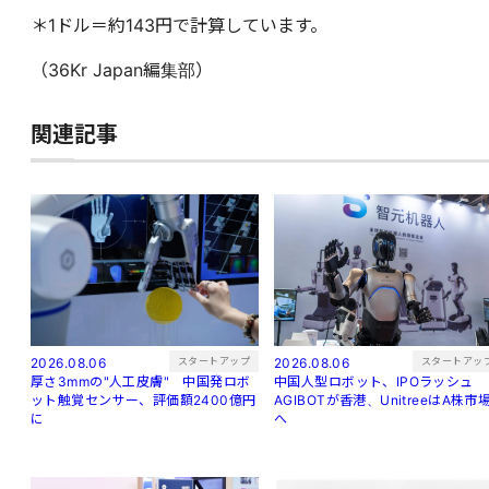
＊1ドル＝約143円で計算しています。
（36Kr Japan編集部）
関連記事
スタートアップ
スタートアッ
2026.08.06
2026.08.06
厚さ3mmの"人工皮膚" 中国発ロボ
中国人型ロボット、IPOラッシュ
ット触覚センサー、評価額2400億円
AGIBOTが香港、UnitreeはA株市
に
へ