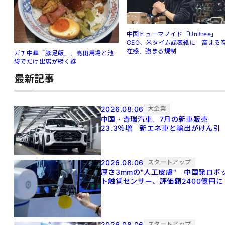
中国ヒューマノイド「Unitree」
CEO、米タイム誌表紙に 高まる
在感、強まる規制
ガチ中華「豚足飯」、高田馬場と池
袋でだけ出店が続く謎
最新記事
2026.08.06
大企業
中国・奇瑞汽車、7月の新車販売
23.3％増 新エネ車と輸出がけん引
2026.08.06
スタートアップ
厚さ3mmの"人工皮膚" 中国発ロボ
ト触覚センサー、評価額2400億円に
2026.08.06
スタートアップ