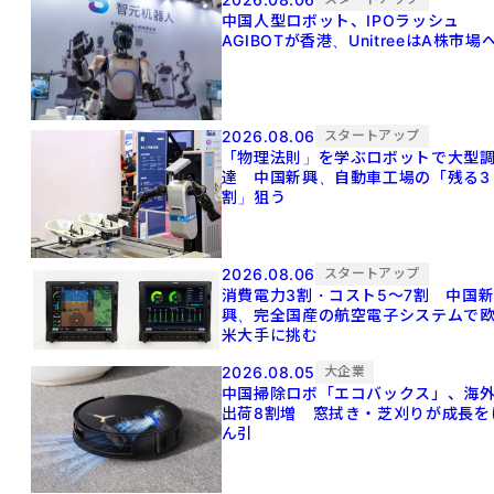
中国人型ロボット、IPOラッシュ
AGIBOTが香港、UnitreeはA株市場
2026.08.06
スタートアップ
「物理法則」を学ぶロボットで大型
達 中国新興、自動車工場の「残る3
割」狙う
2026.08.06
スタートアップ
消費電力3割・コスト5〜7割 中国
興、完全国産の航空電子システムで
米大手に挑む
2026.08.05
大企業
中国掃除ロボ「エコバックス」、海
出荷8割増 窓拭き・芝刈りが成長を
ん引