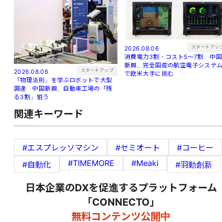
スタートアッ
2026.08.06
消費電力3割・コスト5〜7割 中
新興、完全国産の航空電子システ
スタートアップ
2026.08.06
で欧米大手に挑む
「物理法則」を学ぶロボットで大型
調達 中国新興、自動車工場の「残
る3割」狙う
関連キーワード
#エスプレッソマシン
#セミオート
#コーヒー
#TIMEMORE
#Meaki
#自動化
#羽動創新
日本企業のDXを促進するプラットフォーム
「CONNECTO」
無料コンテンツ公開中