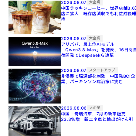
2026.08.07
大企業
中国ラッキンコーヒー、世界店舗3.6
店に拡大 既存店減収でも利益成長
持
2026.08.07
大企業
アリババ、最上位AIモデル
「Qwen3.8-Max」を発表。16日間
律開発でDeepseekら追撃
2026.08.07
スタートアップ
非侵襲で脳深部を刺激 中国発BCI企
業、パーキンソン病治療に挑む
2026.08.06
大企業
中国・奇瑞汽車、7月の新車販売
23.3％増 新エネ車と輸出がけん引