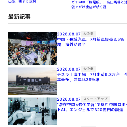
在感、強まる規制
ガチ中華「豚足飯」、高田馬場と
袋でだけ出店が続く謎
最新記事
2026.08.07
大企業
中国・長城汽車、7月新車販売3.5％
増 海外が過半
2026.08.07
大企業
テスラ上海工場、7月出荷9.3万台 
年最多、前年比38％増
2026.08.07
スタートアップ
"潜在空間×強化学習"で挑む中国ロボ
トAI、エンジェルで320億円の調達