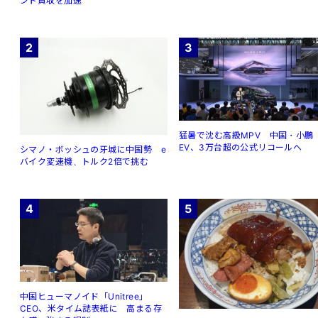
ンド買収を加速
2
3
猛暑で沈む高級MPV 中国・小鵬
EV、3万台超の公式リコールへ
シマノ・ボッシュの牙城に中国勢 e
バイク変速機、トルク2倍で挑む
4
5
中国ヒューマノイド「Unitree」
CEO、米タイム誌表紙に 高まる存