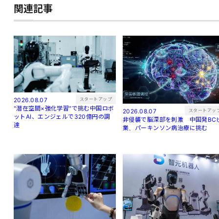
関連記事
スタートアップ
2026.08.07
"潜在空間×強化学習"で挑む中国ロボ
スタートアッ
2026.08.07
ットAI、エンジェルで320億円の調
非侵襲で脳深部を刺激 中国発BCI
達
業、パーキンソン病治療に挑む