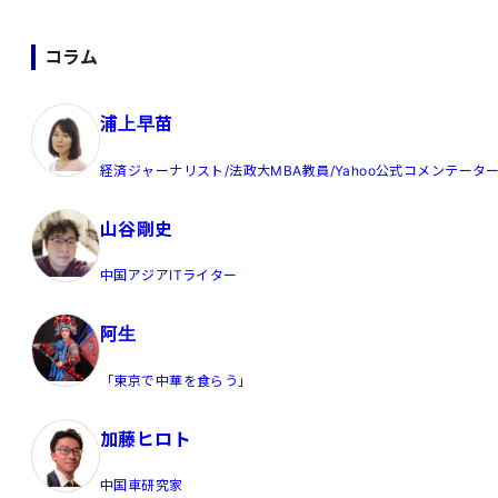
コラム
浦上早苗
経済ジャーナリスト/法政大MBA教員/Yahoo公式コメンテータ
山谷剛史
中国アジアITライター
阿生
「東京で中華を食らう」
加藤ヒロト
中国車研究家