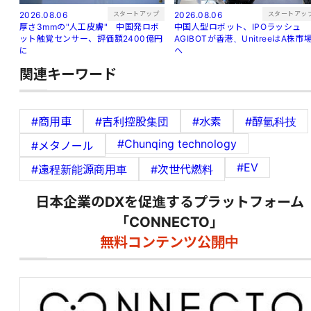
スタートアップ
スタートアッ
2026.08.06
2026.08.06
厚さ3mmの"人工皮膚" 中国発ロボ
中国人型ロボット、IPOラッシュ
ット触覚センサー、評価額2400億円
AGIBOTが香港、UnitreeはA株市
に
へ
関連キーワード
#商用車
#吉利控股集団
#水素
#醇氫科技
#Chunqing technology
#メタノール
#EV
#遠程新能源商用車
#次世代燃料
日本企業のDXを促進するプラットフォーム
「CONNECTO」
無料コンテンツ公開中