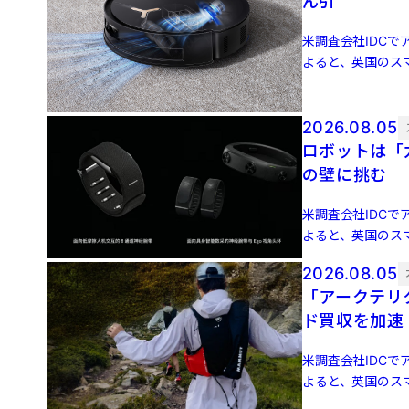
ん引
米調査会社IDCでア
よると、英国のスマ
増 […]
2026.08.05
ロボットは「力
の壁に挑む
米調査会社IDCでア
よると、英国のスマ
増 […]
2026.08.05
「アークテリ
ド買収を加速
米調査会社IDCでア
よると、英国のスマ
増 […]