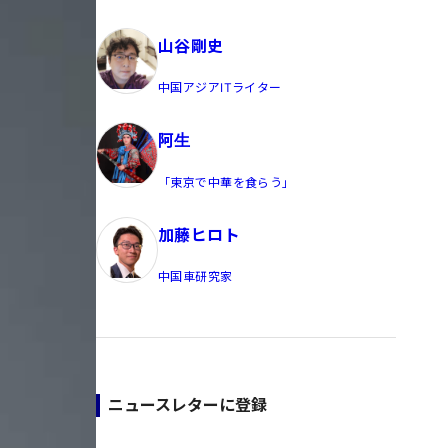
員/Yahoo公式コメンテーター
山谷剛史
中国アジアITライター
阿生
「東京で中華を食らう」
加藤ヒロト
中国車研究家
ニュースレターに登録