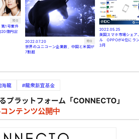
短信
第1号案件
2022.05.25
20億円出
英国スマホ市場シェア
ル OPPOが4位にラン
短信
2022.07.20
3月
世界のユニコーン企業数、中国と米国が
7割超
向海龍
#龍衆新宜基金
るプラットフォーム「CONNECTO」
料コンテンツ公開中