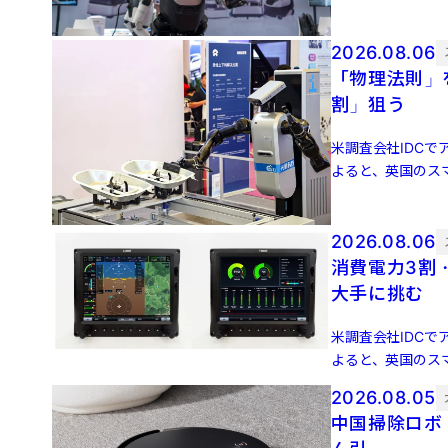
2026.08.06
「物理法則」
割」狙う
米調査会社IDCでア
よると、英国のスマ
増 […]
2026.08.06
消費電力3割
大手に挑む
米調査会社IDCでア
よると、英国のスマ
増 […]
2026.08.05
中国掃除ロボ