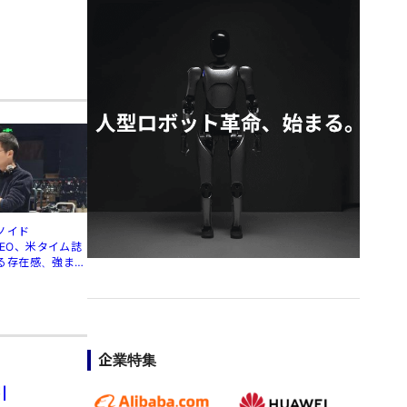
ノイド
」CEO、米タイム誌
る存在感、強まる
企業特集
引