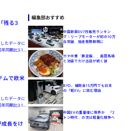
編集部おすすめ
「残る3
中国新興EV7月販売ランキン
グ：リープモーターが初の10万
台突破、独走態勢鮮明に
発表したデータに
年同期比3.1%
ガチ中華「豚足飯」、高田馬場
と池袋でだけ出店が続く謎
テムで欧米
BYD、補助金15万円でも日本
の「軽EV」に挑む理由
発表したデータに
年同期比3.1%
中国EVの重量増に限界か 「2
トン時代」の次は軽量化競争へ
が成長をけ