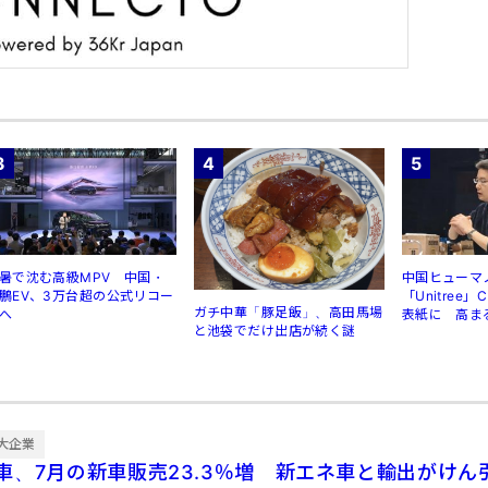
3
4
5
暑で沈む高級MPV 中国・
中国ヒューマ
鵬EV、3万台超の公式リコー
「Unitree
ガチ中華「豚足飯」、高田馬場
へ
表紙に 高ま
と池袋でだけ出店が続く謎
規制
大企業
車、7月の新車販売23.3％増 新エネ車と輸出がけん