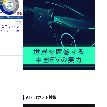
短信
、首位はアップ
クイン 22年1-
AI・ロボット特集