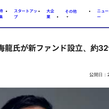
特
スタートアッ
大企
ニュー
その他
集
プ
業
ー
海龍氏が新ファンド設立、約32
公開日：