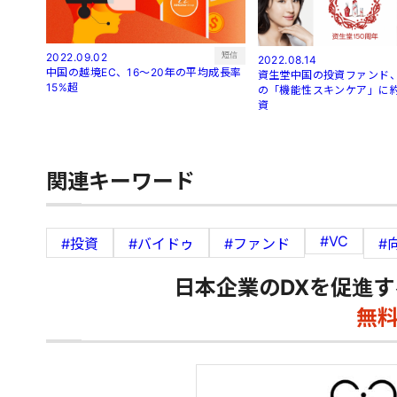
短信
2022.09.02
2022.08.14
中国の越境EC、16～20年の平均成長率
資生堂中国の投資ファンド、
15%超
の「機能性スキンケア」に約
資
関連キーワード
#VC
#投資
#バイドゥ
#ファンド
#
日本企業のDXを促進す
無