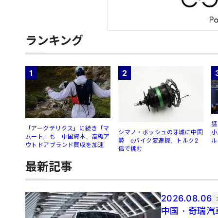
ランキング
1
2
猛
「アークテリクス」に続き「マ
シマノ・ボッシュの牙城に中国
小
ムート」も 中国資本、高級ア
勢 eバイク変速機、トルク2
ル
ウトドアブランド買収を加速
倍で挑む
最新記事
2026.08.06
中国・奇瑞汽