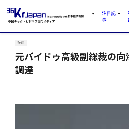
注目記
事
短信
元バイドゥ高級副総裁の向
調達