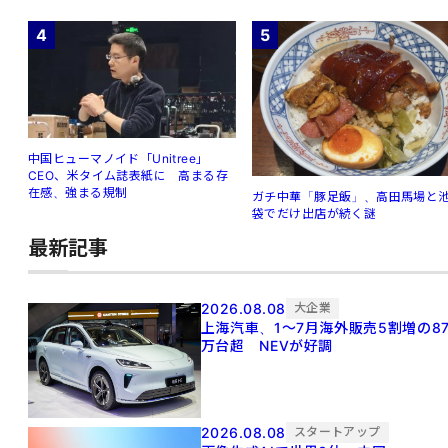
4
5
中国ヒューマノイド「Unitree」
CEO、米タイム誌表紙に 高まる存
在感、強まる規制
ガチ中華「豚足飯」、高田馬場と
袋でだけ出店が続く謎
最新記事
2026.08.08
大企業
上海汽車、1～7月海外販売5割増の8
万台超 NEVが好調
2026.08.08
スタートアップ