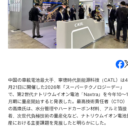
中国の車載電池最大手、寧徳時代新能源科技（CATL）は4
月21日に開催した2026年「スーパーテクノロジーデー」
で、第2世代ナトリウムイオン電池「Naxtra」を今年10～1
月期に量産開始すると発表した。最高技術責任者（CTO）
の高煥氏は、水分管理やハードカーボン材料、アルミ箔接
着、次世代負極技術の量産化など、ナトリウムイオン電池
産における主要課題を克服したと明らかにした。