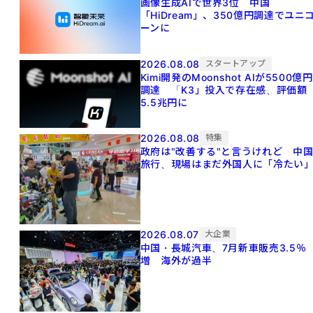
画像生成AIで世界3位 中国
「HiDream」、350億円調達でユニ
ーンに
2026.08.08
スタートアップ
Kimi開発のMoonshot AIが5500億円
調達 「K3」投入で存在感、評価額
5.5兆円に
2026.08.08
特集
政府は"改善する"と言うけれど 中
旅行、現場はまだ外国人に「冷たい
2026.08.07
大企業
中国・長城汽車、7月新車販売3.5％
増 海外が過半