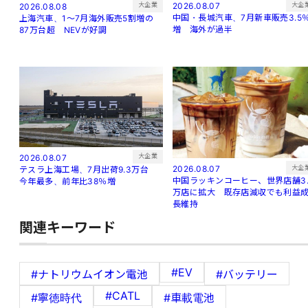
大企
大企業
2026.08.07
2026.08.08
中国・長城汽車、7月新車販売3.5
上海汽車、1～7月海外販売5割増の
増 海外が過半
87万台超 NEVが好調
大企業
2026.08.07
大企
2026.08.07
テスラ上海工場、7月出荷9.3万台
中国ラッキンコーヒー、世界店舗3.
今年最多、前年比38％増
万店に拡大 既存店減収でも利益
長維持
関連キーワード
#EV
#ナトリウムイオン電池
#バッテリー
#CATL
#寧徳時代
#車載電池