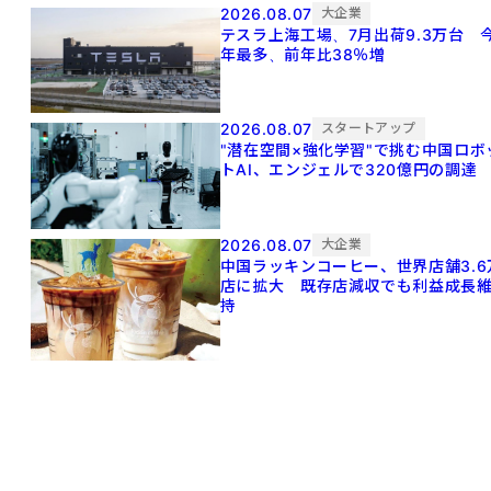
2026.08.07
大企業
テスラ上海工場、7月出荷9.3万台 
年最多、前年比38％増
2026.08.07
スタートアップ
"潜在空間×強化学習"で挑む中国ロボ
トAI、エンジェルで320億円の調達
2026.08.07
大企業
中国ラッキンコーヒー、世界店舗3.6
店に拡大 既存店減収でも利益成長
持