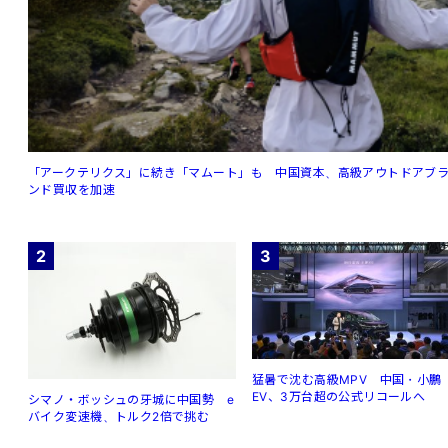
「アークテリクス」に続き「マムート」も 中国資本、高級アウトドアブ
ンド買収を加速
2
3
猛暑で沈む高級MPV 中国・小鵬
EV、3万台超の公式リコールへ
シマノ・ボッシュの牙城に中国勢 e
バイク変速機、トルク2倍で挑む