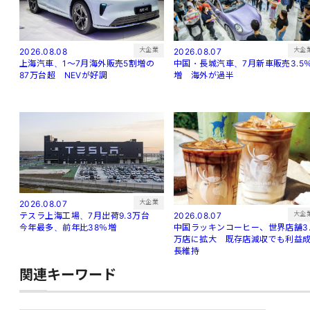
大企
大企業
2026.08.07
2026.08.08
中国・長城汽車、7月新車販売3.5
上海汽車、1～7月海外販売5割増の
増 海外が過半
87万台超 NEVが好調
大企業
2026.08.07
大企
2026.08.07
テスラ上海工場、7月出荷9.3万台
中国ラッキンコーヒー、世界店舗3.
今年最多、前年比38％増
万店に拡大 既存店減収でも利益
長維持
関連キーワード