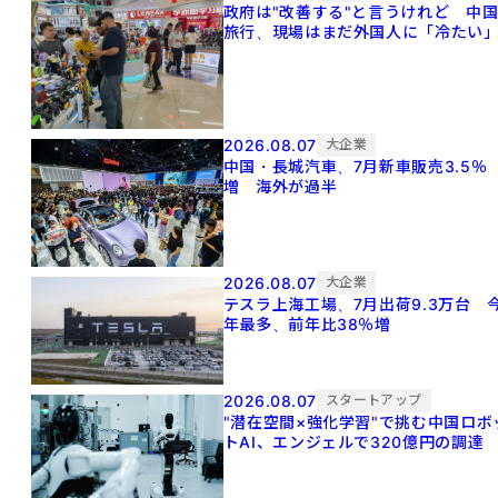
政府は"改善する"と言うけれど 中
旅行、現場はまだ外国人に「冷たい
2026.08.07
大企業
中国・長城汽車、7月新車販売3.5％
増 海外が過半
2026.08.07
大企業
テスラ上海工場、7月出荷9.3万台 
年最多、前年比38％増
2026.08.07
スタートアップ
"潜在空間×強化学習"で挑む中国ロボ
トAI、エンジェルで320億円の調達