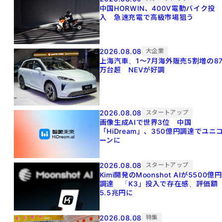
中国HORWIN、400V電動バイク投
入 急速充電で高級市場狙う
2026.08.08
大企業
上海汽車、1～7月海外販売5割増の8
万台超 NEVが好調
2026.08.08
スタートアップ
画像生成AIで世界3位 中国
「HiDream」、350億円調達でユニ
ーンに
2026.08.08
スタートアップ
Kimi開発のMoonshot AIが5500億円
調達 「K3」投入で存在感、評価額
5.5兆円に
2026.08.08
特集