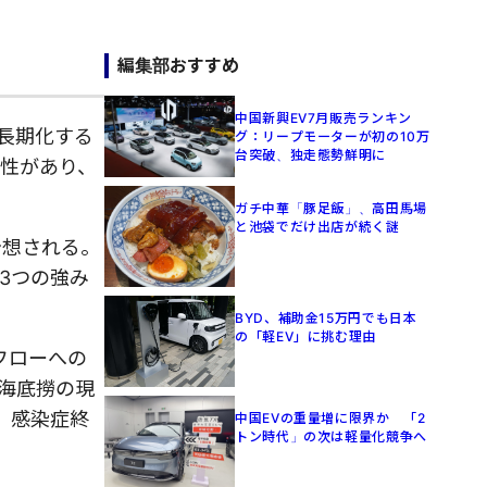
編集部おすすめ
中国新興EV7月販売ランキン
が長期化する
グ：リープモーターが初の10万
台突破、独走態勢鮮明に
性があり、
ガチ中華「豚足飯」、高田馬場
と池袋でだけ出店が続く謎
予想される。
3つの強み
BYD、補助金15万円でも日本
の「軽EV」に挑む理由
・フローへの
海底撈の現
、感染症終
中国EVの重量増に限界か 「2
トン時代」の次は軽量化競争へ