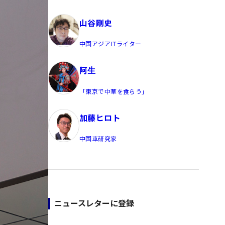
員/Yahoo公式コメンテーター
山谷剛史
中国アジアITライター
阿生
「東京で中華を食らう」
加藤ヒロト
中国車研究家
ニュースレターに登録