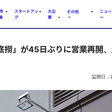
特
スタートアッ
大企
ニュー
その他
集
プ
業
ー
底撈」が45日ぶりに営業再開、
公開日：