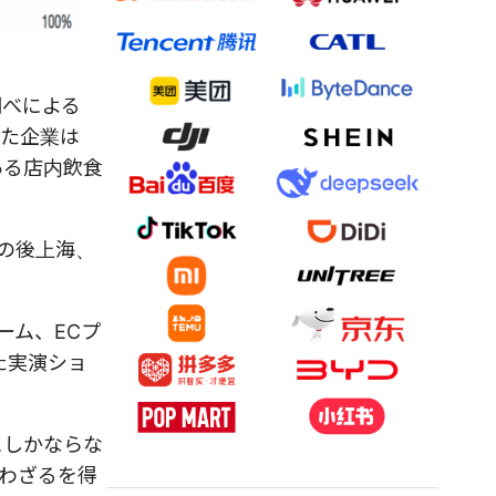
調べによる
った企業は
ある店内飲食
の後上海、
ーム、ECプ
た実演ショ
にしかならな
わざるを得