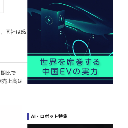
間、同社は感
同期比で
存店売上高は
。
AI・ロボット特集