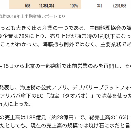
底撈2019年上半期業績レポートより
っとも大きく出る産業の一つである。中国料理協会の
食企業は78%に上り、売り上げが通常時の1割以下にな
いうことがわかった。海底撈も例外ではなく、主要業務で
月15日から北京の一部店舗で出前営業のみを再開し、そ
を発表し、海底撈の公式アプリ、デリバリープラットフォ
アリババ傘下のEC「淘宝（タオバオ）」で惣菜を使っ
万人に上った。
上高は1.88億元（約28億円）で、総売上高の1.6%
たとしても、現在の売上高の規模では焼け石に水だと言