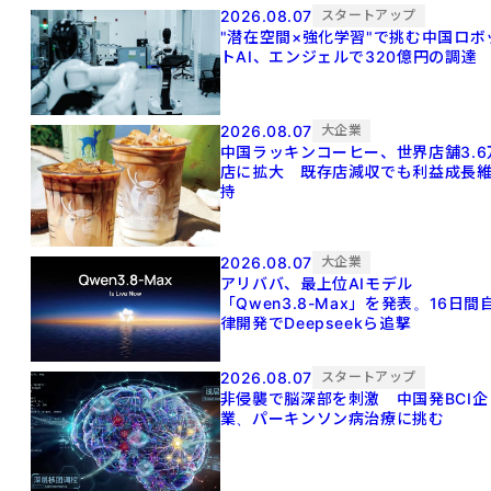
2026.08.07
スタートアップ
"潜在空間×強化学習"で挑む中国ロボ
トAI、エンジェルで320億円の調達
2026.08.07
大企業
中国ラッキンコーヒー、世界店舗3.6
店に拡大 既存店減収でも利益成長
持
2026.08.07
大企業
アリババ、最上位AIモデル
「Qwen3.8-Max」を発表。16日間
律開発でDeepseekら追撃
2026.08.07
スタートアップ
非侵襲で脳深部を刺激 中国発BCI企
業、パーキンソン病治療に挑む