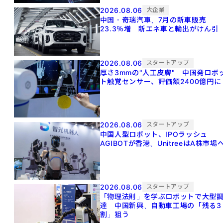
2026.08.06
大企業
中国・奇瑞汽車、7月の新車販売
23.3％増 新エネ車と輸出がけん引
2026.08.06
スタートアップ
厚さ3mmの"人工皮膚" 中国発ロボ
ト触覚センサー、評価額2400億円に
2026.08.06
スタートアップ
中国人型ロボット、IPOラッシュ
AGIBOTが香港、UnitreeはA株市場
2026.08.06
スタートアップ
「物理法則」を学ぶロボットで大型
達 中国新興、自動車工場の「残る3
割」狙う