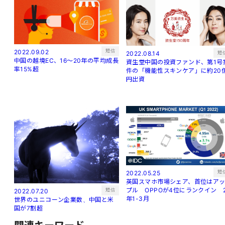
短信
2022.09.02
短
2022.08.14
中国の越境EC、16～20年の平均成長
資生堂中国の投資ファンド、第1号
率15%超
件の「機能性スキンケア」に約20
円出資
短
2022.05.25
英国スマホ市場シェア、首位はア
プル OPPOが4位にランクイン 
短信
2022.07.20
年1-3月
世界のユニコーン企業数、中国と米
国が7割超