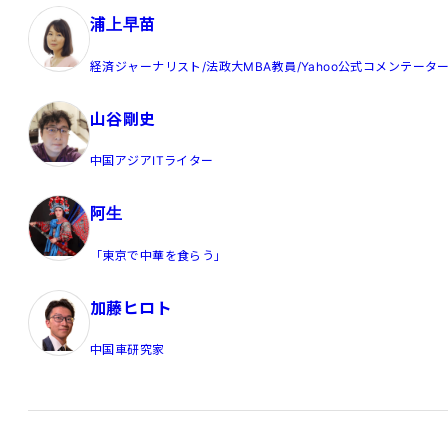
浦上早苗
経済ジャーナリスト/法政大MBA教員/Yahoo公式コメンテータ
山谷剛史
中国アジアITライター
阿生
「東京で中華を食らう」
加藤ヒロト
中国車研究家