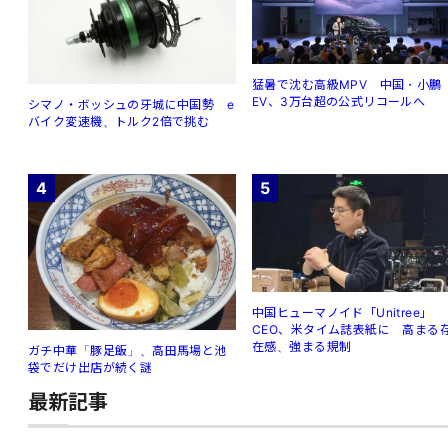
猛暑で沈む高級MPV 中国・小鵬
EV、3万台超の公式リコールへ
シマノ・ボッシュの牙城に中国勢 e
バイク変速機、トルク2倍で挑む
4
5
中国ヒューマノイド「Unitree」
CEO、米タイム誌表紙に 高まる
在感、強まる規制
ガチ中華「豚足飯」、高田馬場と池
袋でだけ出店が続く謎
最新記事