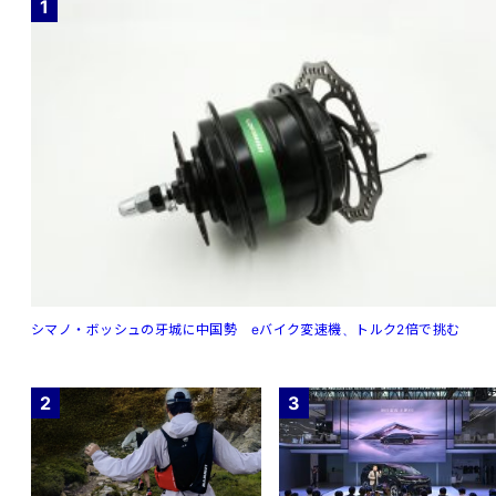
1
シマノ・ボッシュの牙城に中国勢 eバイク変速機、トルク2倍で挑む
2
3