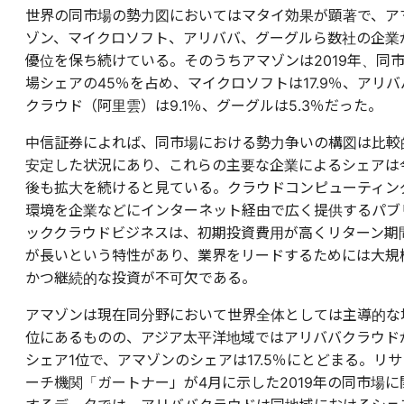
世界の同市場の勢力図においてはマタイ効果が顕著で、ア
ゾン、マイクロソフト、アリババ、グーグルら数社の企業
優位を保ち続けている。そのうちアマゾンは2019年、同
場シェアの45％を占め、マイクロソフトは17.9％、アリバ
クラウド（阿里雲）は9.1％、グーグルは5.3％だった。
中信証券によれば、同市場における勢力争いの構図は比較
安定した状況にあり、これらの主要な企業によるシェアは
後も拡大を続けると見ている。
クラウドコンピューティン
環境を企業などにインターネット経由で広く提供する
パブ
ッククラウドビジネスは、初期投資費用が高くリターン期
が長いという特性があり、業界をリードするためには大規
かつ継続的な投資が不可欠である。
アマゾンは現在同分野において世界全体としては主導的な
位にあるものの、アジア太平洋地域ではアリババクラウド
シェア1位で、アマゾンのシェアは17.5％にとどまる。リサ
ーチ機関「ガートナー」が4月に示した2019年の同市場に