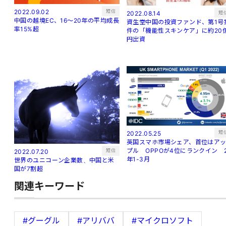
短信
2022.09.02
短
2022.08.14
中国の越境EC、16～20年の平均成長
資生堂中国の投資ファンド、第1号
率15%超
件の「機能性スキンケア」に約20
円出資
短
2022.05.25
英国スマホ市場シェア、首位はア
プル OPPOが4位にランクイン 
短信
2022.07.20
年1-3月
世界のユニコーン企業数、中国と米
国が7割超
関連キーワード
#グーグル
#アリババ
#マイクロソフト