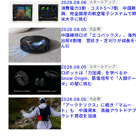
2026.08.06
スタートアップ
消費電力3割・コスト5〜7割 中国
興、完全国産の航空電子システムで
米大手に挑む
2026.08.05
大企業
中国掃除ロボ「エコバックス」、海
出荷8割増 窓拭き・芝刈りが成長を
ん引
2026.08.05
スタートアップ
ロボットは「力加減」を学べるか
Snow Origin、筋電信号で「人間デ
タ」の壁に挑む
2026.08.05
大企業
「アークテリクス」に続き「マムー
ト」も 中国資本、高級アウトドア
ランド買収を加速