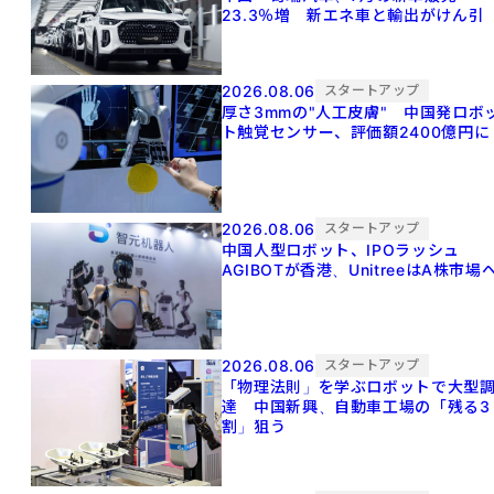
23.3％増 新エネ車と輸出がけん引
2026.08.06
スタートアップ
厚さ3mmの"人工皮膚" 中国発ロボ
ト触覚センサー、評価額2400億円に
2026.08.06
スタートアップ
中国人型ロボット、IPOラッシュ
AGIBOTが香港、UnitreeはA株市場
2026.08.06
スタートアップ
「物理法則」を学ぶロボットで大型
達 中国新興、自動車工場の「残る3
割」狙う