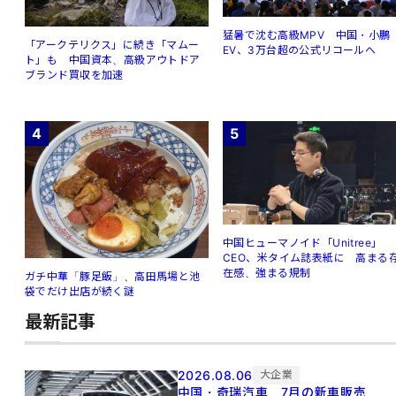
猛暑で沈む高級MPV 中国・小鵬
「アークテリクス」に続き「マムー
EV、3万台超の公式リコールへ
ト」も 中国資本、高級アウトドア
ブランド買収を加速
4
5
中国ヒューマノイド「Unitree」
CEO、米タイム誌表紙に 高まる
在感、強まる規制
ガチ中華「豚足飯」、高田馬場と池
袋でだけ出店が続く謎
最新記事
2026.08.06
大企業
中国・奇瑞汽車、7月の新車販売