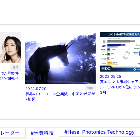
短信
第1号案件
2022.05.25
20億円出
英国スマホ市場シェア
ル OPPOが4位にラン
短信
2022.07.20
3月
世界のユニコーン企業数、中国と米国が
7割超
#Hesai Photonics Technology
ーレーダー
#禾賽科技