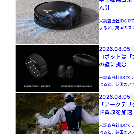
中国掃除ロボ
ん引
米調査会社IDCでア
よると、英国のスマ
増 […]
2026.08.05
ロボットは「力
の壁に挑む
米調査会社IDCでア
よると、英国のスマ
増 […]
2026.08.05
「アークテリ
ド買収を加速
米調査会社IDCでア
よると、英国のスマ