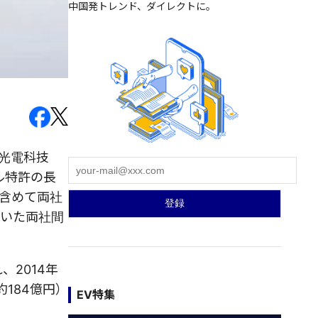
中国発トレンド、ダイレクトに。
賽光電科技
ーバル特許の長
を含めて両社
ていた両社間
、2014年
184億円）
EV特集