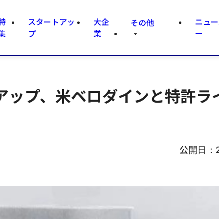
特
スタートアッ
大企
ニュー
その他
集
プ
業
ー
トアップ、米ベロダインと特許ラ
公開日：