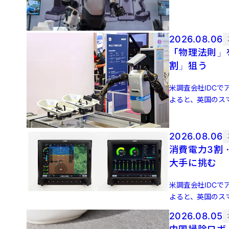
増 […]
2026.08.06
「物理法則」
割」狙う
米調査会社IDCでア
よると、英国のスマ
増 […]
2026.08.06
消費電力3割
大手に挑む
米調査会社IDCでア
よると、英国のスマ
増 […]
2026.08.05