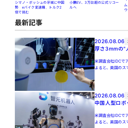
「
シマノ・ボッシュの牙城に中国
小鵬EV、3万台超の公式リコー
ム
勢 eバイク変速機、トルク2
ルへ
ウ
倍で挑む
最新記事
2026.08.06
厚さ3mmの
米調査会社IDCでア
よると、英国のスマ
増 […]
2026.08.06
中国人型ロボッ
米調査会社IDCでア
よると、英国のスマ