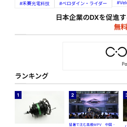
#Vel
#禾賽光電科技
#ベロダイン・ライダー
日本企業のDXを促進す
無
ランキング
1
2
猛暑で沈む高級MPV 中国・