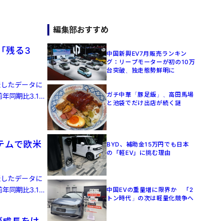
編集部おすすめ
「残る3
中国新興EV7月販売ランキン
グ：リープモーターが初の10万
台突破、独走態勢鮮明に
発表したデータに
ガチ中華「豚足飯」、高田馬場
年同期比3.1%
と池袋でだけ出店が続く謎
テムで欧米
BYD、補助金15万円でも日本
の「軽EV」に挑む理由
発表したデータに
年同期比3.1%
中国EVの重量増に限界か 「2
トン時代」の次は軽量化競争へ