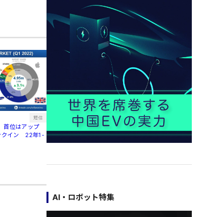
短信
、首位はアップ
クイン 22年1-
AI・ロボット特集