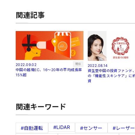
関連記事
短信
2022.09.02
2022.08.14
中国の越境EC、16～20年の平均成長率
資生堂中国の投資ファンド、
15%超
の「機能性スキンケア」に約
資
関連キーワード
#LiDAR
#自動運転
#センサー
#レーザ