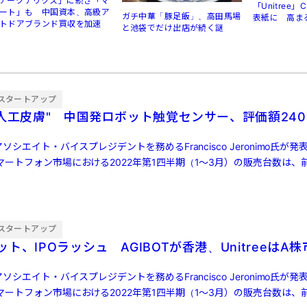
アークテリクス」に続き「マ
「Unitree
ート」も 中国資本、高級ア
ガチ中華「豚足飯」、高田馬場
表紙に 高ま
トドアブランド買収を加速
と池袋でだけ出店が続く謎
規制
スタートアップ
"人工皮膚" 中国発ロボット触覚センサー、評価額240
ソシエイト・バイスプレジデントを務めるFrancisco Jeronimo氏が
ートフォン市場における2022年第1四半期（1～3月）の販売台数は、前
スタートアップ
ト、IPOラッシュ AGIBOTが香港、UnitreeはA
ソシエイト・バイスプレジデントを務めるFrancisco Jeronimo氏が
ートフォン市場における2022年第1四半期（1～3月）の販売台数は、前