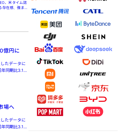
」CEO、米タイム誌
る存在感、強まる
0億円に
発表したデータに
年同期比3.1%
株市場へ
発表したデータに
年同期比3.1%