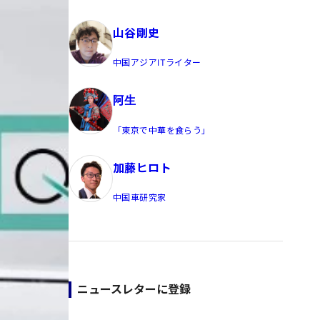
員/Yahoo公式コメンテーター
山谷剛史
中国アジアITライター
阿生
「東京で中華を食らう」
加藤ヒロト
中国車研究家
ニュースレターに登録