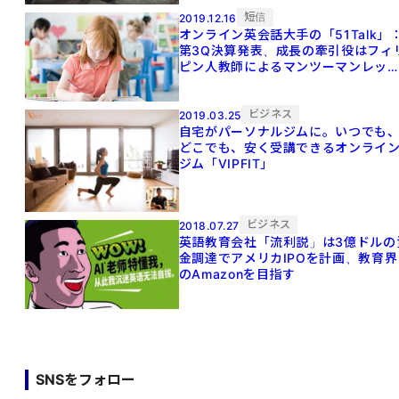
短信
2019.12.16
オンライン英会話大手の「51Talk」
第3Q決算発表、成長の牽引役はフィ
ピン人教師によるマンツーマンレッ
ン
ビジネス
2019.03.25
自宅がパーソナルジムに。いつでも
どこでも、安く受講できるオンライ
ジム「VIPFIT」
ビジネス
2018.07.27
英語教育会社「流利説」は3億ドルの
金調達でアメリカIPOを計画、教育界
のAmazonを目指す
SNSをフォロー