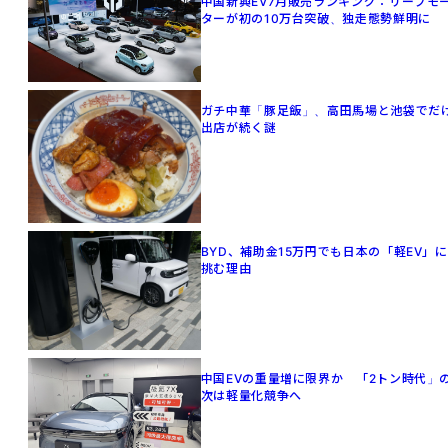
中国新興EV7月販売ランキング：リープモ
ターが初の10万台突破、独走態勢鮮明に
ガチ中華「豚足飯」、高田馬場と池袋でだ
出店が続く謎
BYD、補助金15万円でも日本の「軽EV」に
挑む理由
中国EVの重量増に限界か 「2トン時代」
次は軽量化競争へ