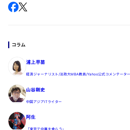
コラム
浦上早苗
経済ジャーナリスト/法政大MBA教員/Yahoo公式コメンテータ
山谷剛史
中国アジアITライター
阿生
「東京で中華を食らう」