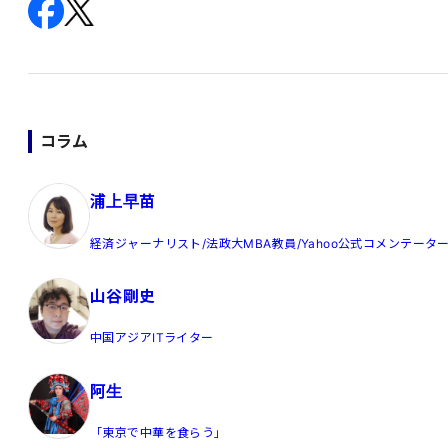
コラム
浦上早苗
経済ジャーナリスト/法政大MBA教員/Yahoo公式コメンテータ
山谷剛史
中国アジアITライター
阿生
「東京で中華を食らう」