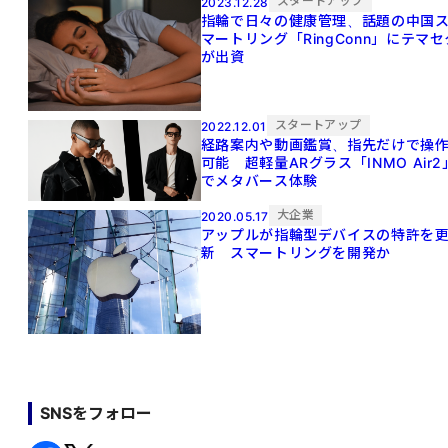
スタートアップ
2023.12.28
指輪で日々の健康管理、話題の中国
マートリング「RingConn」にテマセ
が出資
スタートアップ
2022.12.01
経路案内や動画鑑賞、指先だけで操
可能 超軽量ARグラス「INMO Air2
でメタバース体験
大企業
2020.05.17
アップルが指輪型デバイスの特許を
新 スマートリングを開発か
SNSをフォロー