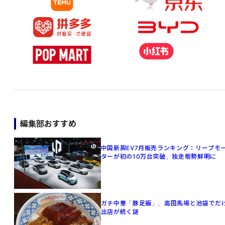
編集部おすすめ
中国新興EV7月販売ランキング：リープモ
ターが初の10万台突破、独走態勢鮮明に
ガチ中華「豚足飯」、高田馬場と池袋でだ
出店が続く謎