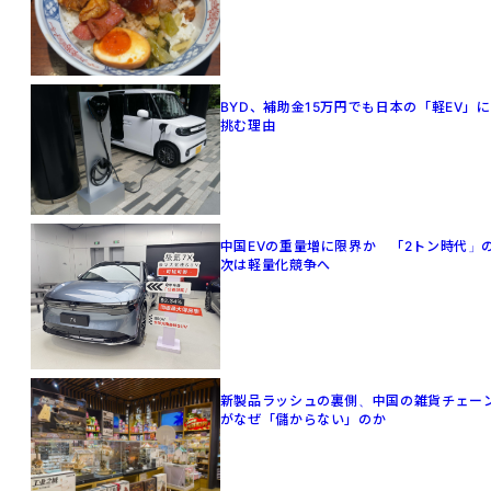
BYD、補助金15万円でも日本の「軽EV」に
挑む理由
中国EVの重量増に限界か 「2トン時代」
次は軽量化競争へ
新製品ラッシュの裏側、中国の雑貨チェー
がなぜ「儲からない」のか