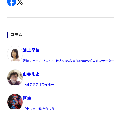
コラム
浦上早苗
経済ジャーナリスト/法政大MBA教員/Yahoo公式コメンテータ
山谷剛史
中国アジアITライター
阿生
「東京で中華を食らう」