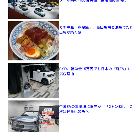
ターが初の10万台突破、独走態勢鮮明に
ガチ中華「豚足飯」、高田馬場と池袋でだ
出店が続く謎
BYD、補助金15万円でも日本の「軽EV」に
挑む理由
中国EVの重量増に限界か 「2トン時代」
次は軽量化競争へ