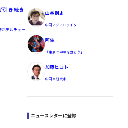
員/Yahoo公式コメンテーター
が引き続き
山谷剛史
中国アジアITライター
安ホテルチェー
阿生
「東京で中華を食らう」
加藤ヒロト
中国車研究家
ニュースレターに登録