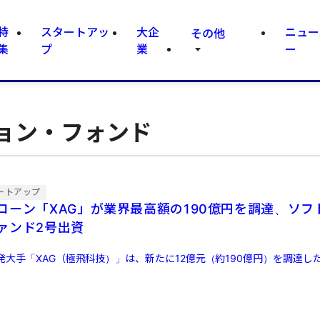
特
スタートアッ
大企
ニュー
その他
集
プ
業
ー
ョン・フォンド
ートアップ
ローン「XAG」が業界最高額の190億円を調達、ソフ
ァンド2号出資
発大手「XAG（極飛科技）」は、新たに12億元（約190億円）を調達し