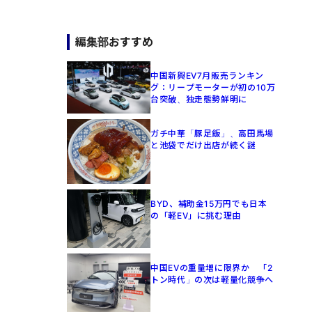
編集部おすすめ
中国新興EV7月販売ランキン
グ：リープモーターが初の10万
台突破、独走態勢鮮明に
ガチ中華「豚足飯」、高田馬場
と池袋でだけ出店が続く謎
BYD、補助金15万円でも日本
の「軽EV」に挑む理由
中国EVの重量増に限界か 「2
トン時代」の次は軽量化競争へ