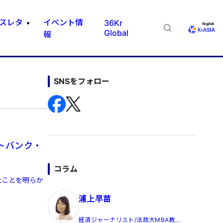
スレタ
イベント情
36Kr
Global
報
SNSをフォロー
トバンク・
コラム
たことを明らか
浦上早苗
経済ジャーナリスト/法政大MBA教