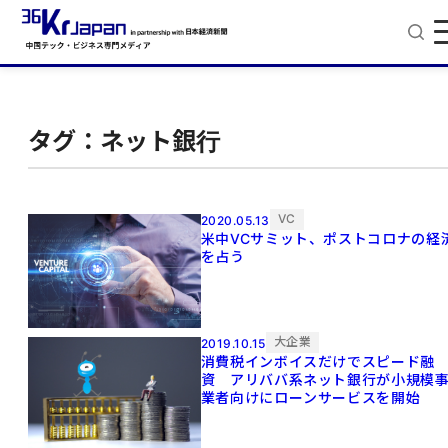
タグ：ネット銀行
VC
2020.05.13
米中VCサミット、ポストコロナの経
を占う
大企業
2019.10.15
消費税インボイスだけでスピード融
資 アリババ系ネット銀行が小規模
業者向けにローンサービスを開始