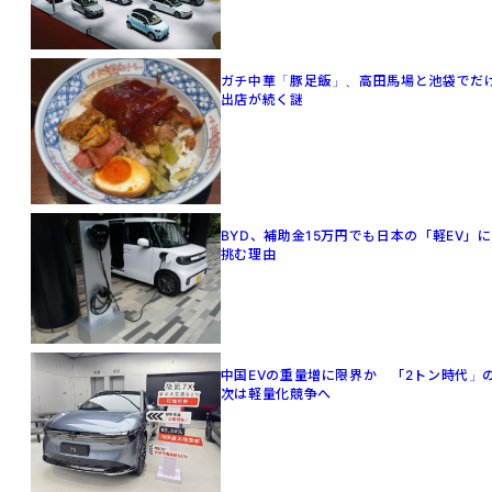
ガチ中華「豚足飯」、高田馬場と池袋でだ
出店が続く謎
BYD、補助金15万円でも日本の「軽EV」に
挑む理由
中国EVの重量増に限界か 「2トン時代」
次は軽量化競争へ