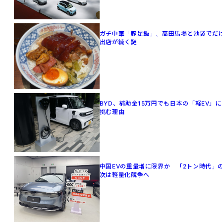
ガチ中華「豚足飯」、高田馬場と池袋でだ
出店が続く謎
BYD、補助金15万円でも日本の「軽EV」に
挑む理由
中国EVの重量増に限界か 「2トン時代」
次は軽量化競争へ