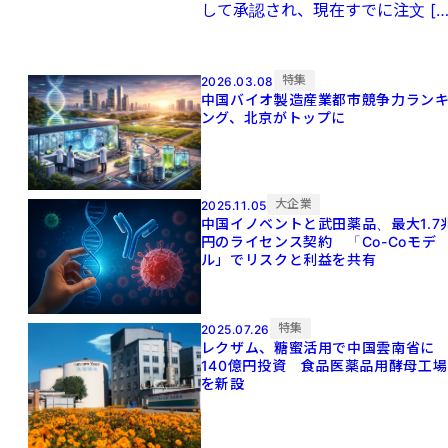
して承認され、現在すでに注文 […
特集
2026.03.08
中国バイオ製造産業都市競争力ラン
ング、北京がトップに
大企業
2025.11.05
中国イノベントと武田薬品、最大1.7
円のライセンス契約 「Co-Coモデ
ル」でリスクと利益を共有
特集
2025.07.26
レクザム、糖蜜活用で中国雲南省に
140億円投資 食品医薬品用酵母工場
を新設