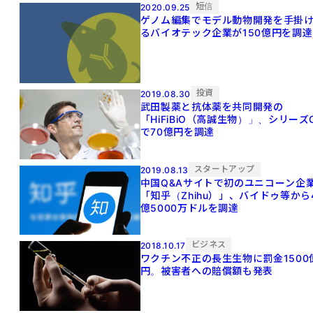
短信
2020.09.25
ゲノム編集でモデル動物開発を手掛
るバイオテック企業が150億円を調達
投資
2019.08.30
武田製薬と抗体薬を共同開発の
「HiFiBiO（高誠生物）」、シリーズ
で70億円を調達
スタートアップ
2019.08.13
中国Q&Aサイトで初のユニコーン企
「知乎（Zhihu）」、バイドゥ等から
億5000万ドルを調達
ビジネス
2018.10.17
ワクチン不正の長生生物に罰金1500
円。被害者への賠償額も発表