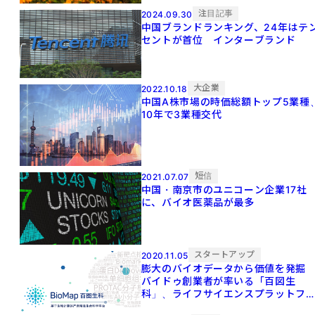
注目記事
2024.09.30
中国ブランドランキング、24年はテ
セントが首位 インターブランド
大企業
2022.10.18
中国A株市場の時価総額トップ5業種
10年で3業種交代
短信
2021.07.07
中国・南京市のユニコーン企業17社
に、バイオ医薬品が最多
スタートアップ
2020.11.05
膨大のバイオデータから価値を発
バイドゥ創業者が率いる「百図生
科」、ライフサイエンスプラットフ
ーム構築