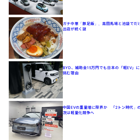
ガチ中華「豚足飯」、高田馬場と池袋でだ
出店が続く謎
BYD、補助金15万円でも日本の「軽EV」に
挑む理由
中国EVの重量増に限界か 「2トン時代」
次は軽量化競争へ