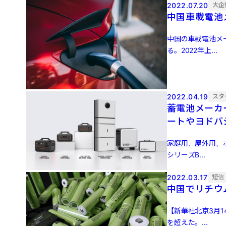
2022.07.20
大企
中国車載電池
中国の車載電池メ
る。2022年上...
2022.04.19
スタ
蓄電池メーカ
ートやヨドバ
家庭用、屋外用、
シリーズB...
2022.03.17
短信
中国でリチウ
【新華社北京3月
を超えた。...