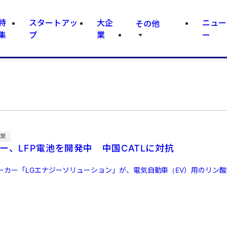
特
スタートアッ
大企
ニュー
その他
集
プ
業
ー
企業
ー、LFP電池を開発中 中国CATLに対抗
ーカー「LGエナジーソリューション」が、電気自動車（EV）用のリン