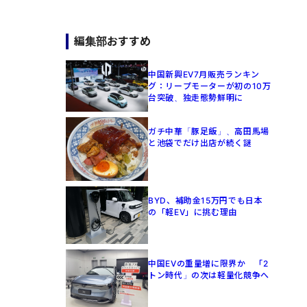
編集部おすすめ
中国新興EV7月販売ランキン
グ：リープモーターが初の10万
台突破、独走態勢鮮明に
ガチ中華「豚足飯」、高田馬場
と池袋でだけ出店が続く謎
BYD、補助金15万円でも日本
の「軽EV」に挑む理由
中国EVの重量増に限界か 「2
トン時代」の次は軽量化競争へ