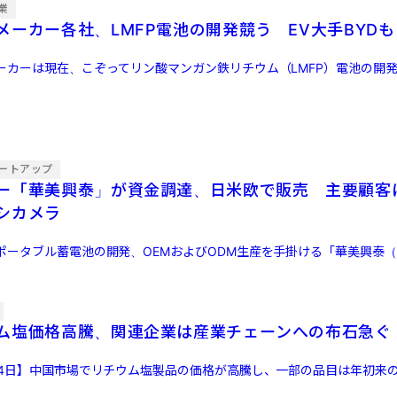
業
メーカー各社、LMFP電池の開発競う EV大手BYDも
ーカーは現在、こぞってリン酸マンガン鉄リチウム（LMFP）電池の開
ートアップ
ー「華美興泰」が資金調達、日米欧で販売 主要顧客
シカメラ
ポータブル蓄電池の開発、OEMおよびODM生産を手掛ける「華美興泰（
ム塩価格高騰、関連企業は産業チェーンへの布石急ぐ
14日】中国市場でリチウム塩製品の価格が高騰し、一部の品目は年初来の