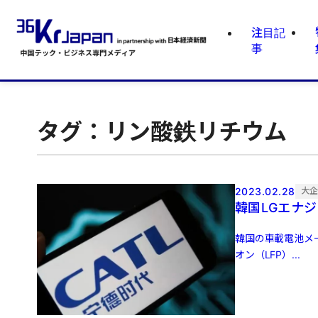
注目記
事
タグ：リン酸鉄リチウム
2023.02.28
大
韓国LGエナジ
韓国の車載電池メ
オン（LFP）...