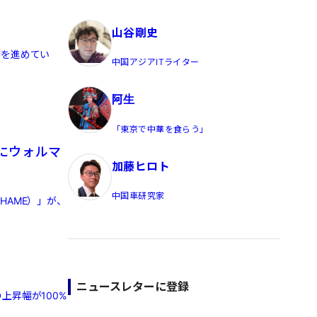
員/Yahoo公式コメンテーター
山谷剛史
発を進めてい
中国アジアITライター
阿生
「東京で中華を食らう」
にウォルマ
加藤ヒロト
中国車研究家
HAME）」が、
ニュースレターに登録
上昇幅が100%